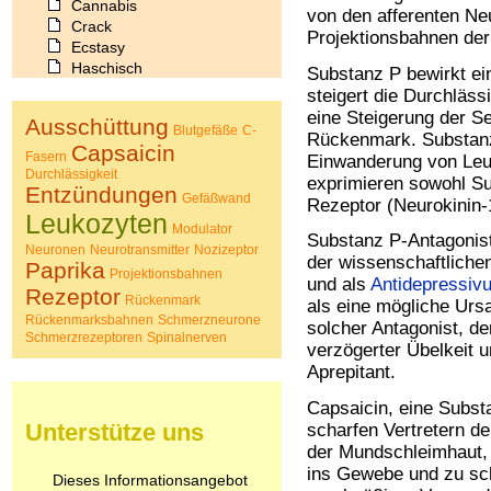
Cannabis
von den afferenten Ne
Crack
Projektionsbahnen de
Ecstasy
Haschisch
Substanz P bewirkt ei
Heroin
steigert die Durchläs
Ibogain
eine Steigerung der S
Ausschüttung
Koffein
Blutgefäße
C-
Rückenmark. Substanz 
Capsaicin
Kokain
Fasern
Einwanderung von Leu
Lachgas
Durchlässigkeit
exprimieren sowohl S
Entzündungen
LSD
Gefäßwand
Rezeptor (Neurokinin-
Marihuana
Leukozyten
Modulator
Medikamente
Substanz P-Antagonist
Neuronen
Neurotransmitter
Nozizeptor
Meskalin
der wissenschaftliche
Paprika
Projektionsbahnen
Metamphetamin
und als
Antidepressiv
Rezeptor
Methadon
Rückenmark
als eine mögliche Ursa
Morphin
Rückenmarksbahnen
Schmerzneurone
solcher Antagonist, de
Schmerzrezeptoren
Muskatnuss
Spinalnerven
verzögerter Übelkeit 
Nikotin
Aprepitant.
Opium
Pilze
Capsaicin, eine Subst
Poppers
Unterstütze uns
scharfen Vertretern der
Psychopharmaka
der Mundschleimhaut,
Schlafmittel
ins Gewebe und zu sch
Dieses Informationsangebot
Schmerzmittel