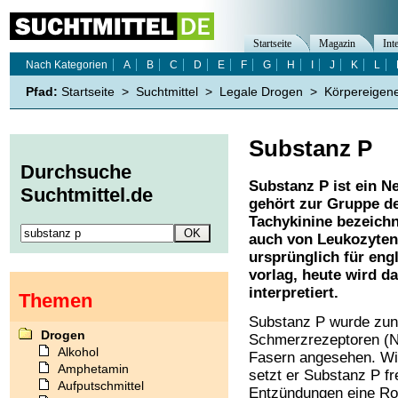
Startseite
Magazin
Int
Nach Kategorien
A
B
C
D
E
F
G
H
I
J
K
L
Pfad:
Startseite
>
Suchtmittel
>
Legale Drogen
>
Körpereigen
Substanz P
Durchsuche
Substanz P ist ein N
Suchtmittel.de
gehört zur Gruppe de
Tachykinine bezeichn
auch von Leukozyten
ursprünglich für engl
vorlag, heute wird da
interpretiert.
Themen
Substanz P wurde zun
Drogen
Schmerzrezeptoren (N
Alkohol
Fasern angesehen. Wir
Amphetamin
setzt er Substanz P fr
Aufputschmittel
Entzündungen eine Rol