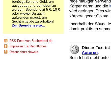
regelmäßiger Verwend
benötigt Zeit und Geld, um
Schnüffelstoffe
ausgebaut und betrieben zu
Körper daran und die
Spice
werden. Spende jetzt 5 €, 10 €
wird geringer. Dies wi
Sucht / Süchte
oder wieviel Du auch
körpereigener Opiate,
aufwenden magst, um
Alkoholsucht
Suchtmittel.de zu erhalten!
Arbeitssucht
Innerhalb der Säugeti
Zur Spendenseite...
Co-Abhängigkeit
damit praktisch schmer
Computersucht
Ess-Brechsucht
RSS-Feed von Suchtmittel.de
Essstörungen
Fernsehsucht
Impressum & Rechtliches
Dieser Text is
Fresssucht
Datenschutzhinweis
Autoren
.
Internetsucht
Sein Inhalt steht unte
Kaufsucht
Koffeinsucht
Magersucht
Mediensucht
Medikamentensucht
Nikotinsucht
Pornografiesucht
Sammelsucht
Sexsucht
Spielsucht
Medien