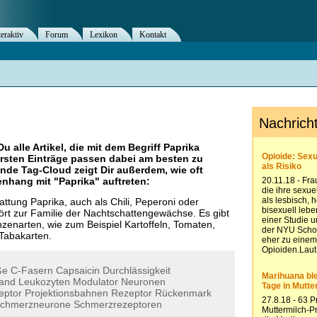
teraktiv
Forum
Lexikon
Kontakt
Du alle Artikel, die mit dem Begriff
Paprika
rsten Einträge passen dabei am besten zu
ende Tag-Cloud zeigt Dir außerdem, wie oft
nhang mit "
Paprika
" auftreten:
ttung Paprika, auch als Chili, Peperoni oder
hört zur Familie der Nachtschattengewächse. Es gibt
nzenarten, wie zum Beispiel Kartoffeln, Tomaten,
Tabakarten.
ße
C-Fasern
Capsaicin
Durchlässigkeit
and
Leukozyten
Modulator
Neuronen
eptor
Projektionsbahnen
Rezeptor
Rückenmark
chmerzneurone
Schmerzrezeptoren