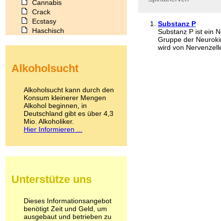
Cannabis
Crack
Ecstasy
Substanz P
Haschisch
Substanz P ist ein 
Gruppe der Neurokin
Heroin
wird von Nervenzell
Ibogain
Koffein
Alkoholsucht
Kokain
Lachgas
LSD
Alkoholsucht kann durch den
Marihuana
Konsum kleinerer Mengen
Alkohol beginnen, in
Medikamente
Deutschland gibt es über 4,3
Meskalin
Mio. Alkoholiker.
Metamphetamin
Hier Informieren ...
Methadon
Morphin
Muskatnuss
Nikotin
Opium
Unterstütze uns
Pilze
Poppers
Psychopharmaka
Dieses Informationsangebot
benötigt Zeit und Geld, um
Schlafmittel
ausgebaut und betrieben zu
Schmerzmittel