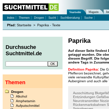
Magazin
In
Startseite
Index
Themen
Drogen
Sucht
Suchtberatung
Suche
Pfad:
Startseite
>
Paprika - Texte
Paprika
Durchsuche
Auf dieser Seite findest 
Suchtmittel.de
getaggt wurden. Die obe
diesem Begriff. Die folg
andere Tags in Zusamme
Definition Paprika:
Die Ga
Pfefferoni bezeichnet, ge
viele verwandte Kulturpfla
Auberginen und auch alle 
Themen
Drogen
Ausschüttung
Blutgefä
Alkohol
Entzündungen
Gefäßw
Neurotransmitter
Noziz
Amphetamin
Rückenmarksbahnen
S
Aufputschmittel
Spinalnerven