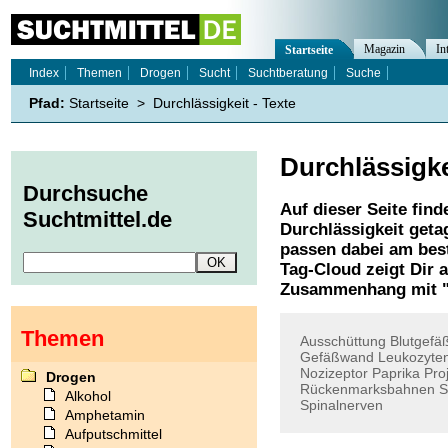
Magazin
In
Startseite
Index
Themen
Drogen
Sucht
Suchtberatung
Suche
Pfad:
Startseite
>
Durchlässigkeit - Texte
Durchlässigke
Durchsuche
Auf dieser Seite find
Suchtmittel.de
Durchlässigkeit
getag
passen dabei am best
Tag-Cloud zeigt Dir 
Zusammenhang mit 
Themen
Ausschüttung
Blutgefä
Gefäßwand
Leukozyte
Nozizeptor
Paprika
Pro
Drogen
Rückenmarksbahnen
S
Alkohol
Spinalnerven
Amphetamin
Aufputschmittel