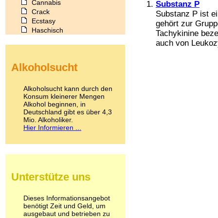
Cannabis
Substanz P
Crack
Substanz P ist e
Ecstasy
gehört zur Grupp
Haschisch
Tachykinine beze
Heroin
auch von Leukozy
Ibogain
Koffein
Alkoholsucht
Kokain
Lachgas
LSD
Alkoholsucht kann durch den
Marihuana
Konsum kleinerer Mengen
Alkohol beginnen, in
Medikamente
Deutschland gibt es über 4,3
Meskalin
Mio. Alkoholiker.
Metamphetamin
Hier Informieren ...
Methadon
Morphin
Muskatnuss
Nikotin
Opium
Unterstütze uns
Pilze
Poppers
Psychopharmaka
Dieses Informationsangebot
benötigt Zeit und Geld, um
Schlafmittel
ausgebaut und betrieben zu
Schmerzmittel