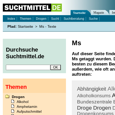
Magazin
In
Startseite
Index
Themen
Drogen
Sucht
Suchtberatung
Suche
Pfad:
Startseite
>
Ms - Texte
Ms
Durchsuche
Auf dieser Seite find
Suchtmittel.de
Ms
getaggt wurden. D
besten zu diesem Beg
außerdem, wie oft a
auftreten:
Themen
Al
Abhängigkeit
A
Alkoholkonsums
Drogen
Bundeszentrale
Alkohol
Amphetamin
Droge
Drogen
D
Aufputschmittel
Drogenkonsums