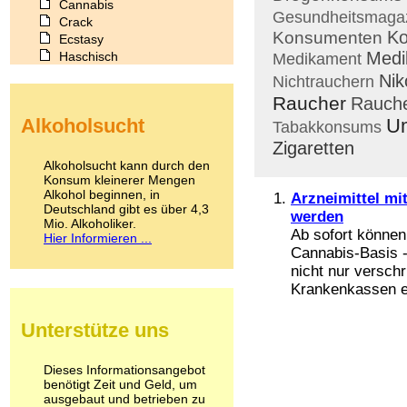
Cannabis
Gesundheitsmaga
Crack
K
Konsumenten
Ecstasy
Medi
Haschisch
Medikament
Heroin
Nik
Nichtrauchern
Ibogain
Raucher
Rauch
Koffein
Alkoholsucht
U
Kokain
Tabakkonsums
Lachgas
Zigaretten
LSD
Alkoholsucht kann durch den
Marihuana
Konsum kleinerer Mengen
Alkohol beginnen, in
Medikamente
Arzneimittel mi
Deutschland gibt es über 4,3
Meskalin
werden
Mio. Alkoholiker.
Metamphetamin
Ab sofort können
Hier Informieren ...
Methadon
Cannabis-Basis -
Morphin
nicht nur versch
Muskatnuss
Krankenkassen er
Nikotin
Opium
Unterstütze uns
Pilze
Poppers
Psychopharmaka
Dieses Informationsangebot
benötigt Zeit und Geld, um
Schlafmittel
ausgebaut und betrieben zu
Schmerzmittel