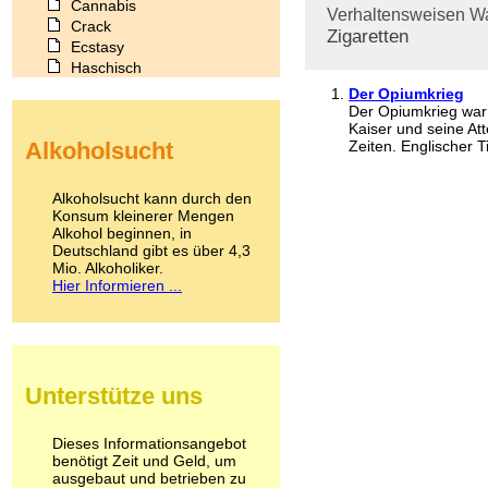
Cannabis
Verhaltensweisen
Wa
Crack
Zigaretten
Ecstasy
Haschisch
Heroin
Der Opiumkrieg
Ibogain
Der Opiumkrieg war
Kaiser und seine Att
Koffein
Alkoholsucht
Zeiten. Englischer Ti
Kokain
Lachgas
LSD
Alkoholsucht kann durch den
Marihuana
Konsum kleinerer Mengen
Alkohol beginnen, in
Medikamente
Deutschland gibt es über 4,3
Meskalin
Mio. Alkoholiker.
Metamphetamin
Hier Informieren ...
Methadon
Morphin
Muskatnuss
Nikotin
Opium
Unterstütze uns
Pilze
Poppers
Psychopharmaka
Dieses Informationsangebot
benötigt Zeit und Geld, um
Schlafmittel
ausgebaut und betrieben zu
Schmerzmittel