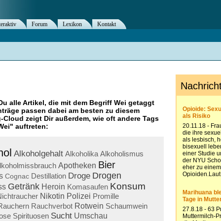
teraktiv
Forum
Lexikon
Kontakt
Du alle Artikel, die mit dem Begriff
Wei
getaggt
nträge passen dabei am besten zu diesem
g-Cloud zeigt Dir außerdem, wie oft andere Tags
Wei
" auftreten:
hol
Alkoholgehalt
Alkoholika
Alkoholismus
Bier
lkoholmissbrauch
Apotheken
Drogen
Droge
s
Destillation
Cognac
Konsum
Getränk
ss
Heroin
Komasaufen
ichtraucher
Nikotin
Polizei
Promille
Rauchern
Rauchverbot
Rotwein
Schaumwein
Sucht
uose
Spirituosen
Umschau