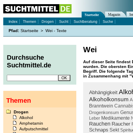
Magazin
In
Startseite
Index
Themen
Drogen
Sucht
Suchtberatung
Suche
Pfad:
Startseite
>
Wei - Texte
Wei
Durchsuche
Auf dieser Seite findest 
Suchtmittel.de
wurden. Die obersten Ei
Begriff. Die folgende Ta
in Zusammenhang mit "
Alko
Abhängigkeit
Alkoholkonsum
Themen
A
Branntwein
Cannabi
Drogen
Drogenkonsum
Genu
Alkohol
Leber
Medikamente
N
Amphetamin
Rauchen
Raucher
Aufputschmittel
Schnaps
Sekt
Spirit