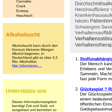
Cannabis
Durchschnittsalt
Crack
Herzinsuffizienz
Ecstasy
Krankenhausaufe
Haschisch
Patientin
Heroin
Nikotin
Ibogain
Sexs
Schwangere
Koffein
Verhaltensauffäll
Alkoholsucht
Kokain
Verhaltensstör
Lachgas
LSD
Verhaltenstherap
Alkoholsucht kann durch den
Marihuana
Konsum kleinerer Mengen
Alkohol beginnen, in
Medikamente
Deutschland gibt es über 4,3
Meskalin
Stoffunabhängi
Mio. Alkoholiker.
Metamphetamin
Der Mensch kann 
Hier Informieren ...
Methadon
Erlebens und Ver
Morphin
Sammeln, Machtst
Muskatnuss
fast jede Form m
Nikotin
Opium
Glücksspiel ? R
Unterstütze uns
Pilze
Der Glücksspielm
Poppers
einem bedeutende
Psychopharmaka
Dieses Informationsangebot
öffentlichen Ein
benötigt Zeit und Geld, um
Schlafmittel
Geldspielautomat
ausgebaut und betrieben zu
Schmerzmittel