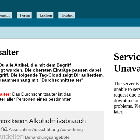
teraktiv
Forum
Lexikon
Kontakt
alter
Du alle Artikel, die mit dem Begriff
gt wurden. Die obersten Einträge passen dabei
riff. Die folgende Tag-Cloud zeigt Dir außerdem,
 Zusammenhang mit "
Durchschnittsalter
"
alter:
Das Durchschnittsalter ist das
lter aller Personen eines bestimmten
Alkoholmissbrauch
ntoxikation
ina
Association
Ausschüttung
Auswirkung
ndelten
Behandlungsangebote