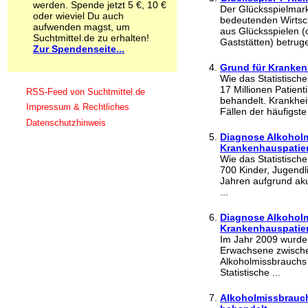
werden. Spende jetzt 5 €, 10 €
Schnüffelstoffe
Der Glücksspielmark
oder wieviel Du auch
bedeutenden Wirtsch
Spice
aufwenden magst, um
aus Glücksspielen (
Sucht / Süchte
Suchtmittel.de zu erhalten!
Gaststätten) betrug
Zur Spendenseite...
Alkoholsucht
Arbeitssucht
Grund für Krankenh
Co-Abhängigkeit
Wie das Statistisch
Computersucht
17 Millionen Patien
RSS-Feed von Suchtmittel.de
behandelt. Krankhei
Ess-Brechsucht
Impressum & Rechtliches
Fällen der häufigste 
Essstörungen
Datenschutzhinweis
Fernsehsucht
Diagnose Alkohol
Fresssucht
Krankenhauspatie
Internetsucht
Wie das Statistisch
Kaufsucht
700 Kinder, Jugend
Koffeinsucht
Jahren aufgrund ak
...
Magersucht
Mediensucht
Diagnose Alkoholm
Medikamentensucht
Krankenhauspatien
Nikotinsucht
Im Jahr 2009 wurde
Pornografiesucht
Erwachsene zwische
Sammelsucht
Alkoholmissbrauchs
Sexsucht
Statistische ...
Spielsucht
Medien
Alkoholmissbrauch