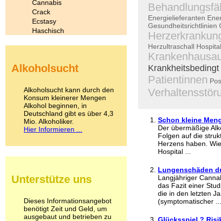
Cannabis
Behandlungsfäl
Crack
Energielieferanten
Ener
Ecstasy
Gesundheitsrichtlinien
Haschisch
Herzerkrankun
Heroin
Herzultraschall
Hospita
Ibogain
Krankenhausau
Koffein
Alkoholsucht
Krankheitsbedingt
Kokain
Lachgas
Patientinnen
Pos
LSD
Alkoholsucht kann durch den
Verhaltensstör
Marihuana
Konsum kleinerer Mengen
Alkohol beginnen, in
Medikamente
Deutschland gibt es über 4,3
Meskalin
Schon kleine Meng
Mio. Alkoholiker.
Metamphetamin
Der übermäßige Alk
Hier Informieren ...
Methadon
Folgen auf die struk
Morphin
Herzens haben. Wie
Hospital ...
Muskatnuss
Nikotin
Lungenschäden d
Opium
Unterstütze uns
Langjähriger Canna
Pilze
das Fazit einer Stud
Poppers
die in den letzten 
Psychopharmaka
Dieses Informationsangebot
(symptomatischer ..
benötigt Zeit und Geld, um
Schlafmittel
ausgebaut und betrieben zu
Schmerzmittel
Glücksspiel ? Risi