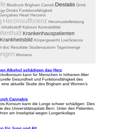
le
Destatis
Blutdruck
Brigham
Cameli
Drink
gy-Drinks
Funktionsfähigkeit
Gonçalves
Heart
Herzens
g
Herzinsuffizienz
Herzmuskelleistung
l
Inhaltsstoff
Kalzium
Kontraktilität
fenthalt
Krankenhauspatienten
Krankheitsbild
Körpergewicht
LiveScience
t-doc
Resultate
Studienautorin
Tagesmenge
ungen
Womens
en Alkohol schädigen das Herz
oholkonsum kann für Menschen in höherem Alter
turelle Gesundheit und Funktionsfähigkeit des
 eine aktuelle Studie des Brigham and Women's
urch Cannabis
bis-Konsum kann die Lunge schwer schädigen. Dies
ie des Universitätsspitals Bern. Unter den Patienten,
Jahren am Inselspital wegen Lungenkollaps
.
ko für Jung und Alt