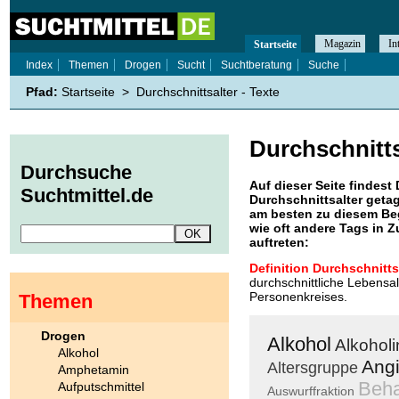
Magazin
In
Startseite
Index
Themen
Drogen
Sucht
Suchtberatung
Suche
Pfad:
Startseite
>
Durchschnittsalter - Texte
Durchschnitts
Durchsuche
Auf dieser Seite findest 
Suchtmittel.de
Durchschnittsalter
getag
am besten zu diesem Beg
wie oft andere Tags in
auftreten:
Definition Durchschnitts
durchschnittliche Lebensa
Personenkreises.
Themen
Drogen
Alkohol
Alkoholi
Alkohol
Ang
Altersgruppe
Amphetamin
Beha
Aufputschmittel
Auswurffraktion