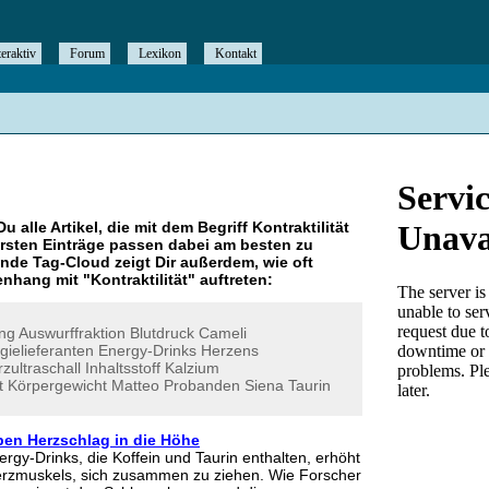
teraktiv
Forum
Lexikon
Kontakt
Du alle Artikel, die mit dem Begriff
Kontraktilität
rsten Einträge passen dabei am besten zu
ende Tag-Cloud zeigt Dir außerdem, wie oft
nhang mit "
Kontraktilität
" auftreten:
ng
Auswurffraktion
Blutdruck
Cameli
gielieferanten
Energy-Drinks
Herzens
zultraschall
Inhaltsstoff
Kalzium
t
Körpergewicht
Matteo
Probanden
Siena
Taurin
ben Herzschlag in die Höhe
gy-Drinks, die Koffein und Taurin enthalten, erhöht
Herzmuskels, sich zusammen zu ziehen. Wie Forscher