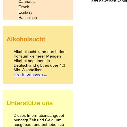
jetzt beweisen konn
Cannabis
Crack
Ecstasy
Haschisch
Heroin
Ibogain
Koffein
Alkoholsucht
Kokain
Lachgas
LSD
Alkoholsucht kann durch den
Marihuana
Konsum kleinerer Mengen
Alkohol beginnen, in
Medikamente
Deutschland gibt es über 4,3
Meskalin
Mio. Alkoholiker.
Metamphetamin
Hier Informieren ...
Methadon
Morphin
Muskatnuss
Nikotin
Opium
Unterstütze uns
Pilze
Poppers
Psychopharmaka
Dieses Informationsangebot
benötigt Zeit und Geld, um
Schlafmittel
ausgebaut und betrieben zu
Schmerzmittel