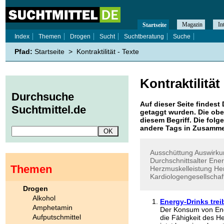
Magazin
In
Startseite
Index
Themen
Drogen
Sucht
Suchtberatung
Suche
Pfad:
Startseite
>
Kontraktilität - Texte
Kontraktilität
Durchsuche
Auf dieser Seite findest 
Suchtmittel.de
getaggt wurden. Die obe
diesem Begriff. Die folg
andere Tags in Zusamme
Ausschüttung
Auswirku
Durchschnittsalter
Ener
Themen
Herzmuskelleistung
Her
Kardiologengesellschaf
Drogen
Alkohol
Energy-Drinks trei
Amphetamin
Der Konsum von Ener
Aufputschmittel
die Fähigkeit des 