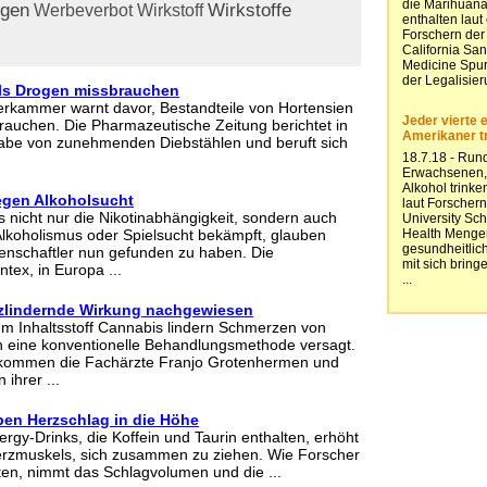
ngen
Wirkstoffe
Werbeverbot
Wirkstoff
als Drogen missbrauchen
rkammer warnt davor, Bestandteile von Hortensien
 rauchen. Die Pharmazeutische Zeitung berichtet in
gabe von zunehmenden Diebstählen und beruft sich
gegen Alkoholsucht
 nicht nur die Nikotinabhängigkeit, sondern auch
lkoholismus oder Spielsucht bekämpft, glauben
enschaftler nun gefunden zu haben. Die
ntex, in Europa ...
zlindernde Wirkung nachgewiesen
m Inhaltsstoff Cannabis lindern Schmerzen von
n eine konventionelle Behandlungsmethode versagt.
kommen die Fachärzte Franjo Grotenhermen und
 ihrer ...
ben Herzschlag in die Höhe
gy-Drinks, die Koffein und Taurin enthalten, erhöht
Herzmuskels, sich zusammen zu ziehen. Wie Forscher
ten, nimmt das Schlagvolumen und die ...