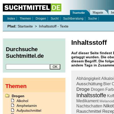
Magazin
In
Startseite
Index
Themen
Drogen
Sucht
Suchtberatung
Suche
Pfad:
Startseite
>
Inhaltsstoff - Texte
Inhaltsstoff
Durchsuche
Auf dieser Seite findest 
Suchtmittel.de
getaggt wurden. Die obe
diesem Begriff. Die folg
andere Tags in Zusamme
Abhängigkeit
Alkalo
Ausschüttung
Bier
C
Themen
Droge
Drogen
Farb
Inhaltsstoffe
Kof
Drogen
Alkohol
Medikament
Melanoid
Nikot
Amphetamin
Nachtschatten
Aufputschmittel
Rauschmittel
Rezep