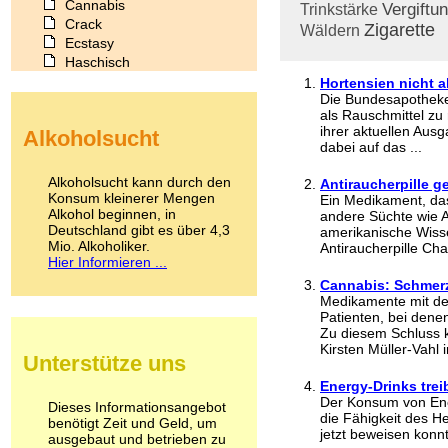
Cannabis
Vergiftu
Trinkstärke
Crack
Zigarette
Wäldern
Ecstasy
Haschisch
Heroin
Hortensien nicht 
Die Bundesapotheke
Ibogain
als Rauschmittel zu
Koffein
ihrer aktuellen Aus
Alkoholsucht
Kokain
dabei auf das ...
Lachgas
LSD
Alkoholsucht kann durch den
Antiraucherpille 
Marihuana
Konsum kleinerer Mengen
Ein Medikament, das
Alkohol beginnen, in
Medikamente
andere Süchte wie A
Deutschland gibt es über 4,3
amerikanische Wiss
Meskalin
Mio. Alkoholiker.
Antiraucherpille Cha
Metamphetamin
Hier Informieren ...
Methadon
Cannabis: Schmer
Morphin
Medikamente mit de
Muskatnuss
Patienten, bei dene
Nikotin
Zu diesem Schluss 
Opium
Kirsten Müller-Vahl in
Unterstütze uns
Pilze
Poppers
Energy-Drinks trei
Der Konsum von Ener
Psychopharmaka
Dieses Informationsangebot
die Fähigkeit des 
benötigt Zeit und Geld, um
Schlafmittel
jetzt beweisen konn
ausgebaut und betrieben zu
Schmerzmittel