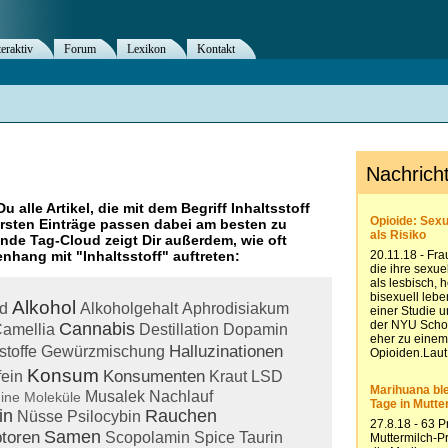
teraktiv
Forum
Lexikon
Kontakt
Du alle Artikel, die mit dem Begriff
Inhaltsstoff
rsten Einträge passen dabei am besten zu
ende Tag-Cloud zeigt Dir außerdem, wie oft
nhang mit "
Inhaltsstoff
" auftreten:
Alkohol
id
Alkoholgehalt
Aphrodisiakum
Cannabis
amellia
Destillation
Dopamin
Halluzinationen
stoffe
Gewürzmischung
Konsum
Konsumenten
fein
Kraut
LSD
Musalek
Nachlauf
ine
Moleküle
in
Rauchen
Nüsse
Psilocybin
Samen
toren
Scopolamin
Spice
Taurin