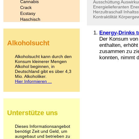
Cannabis
Ausschüttung
Auswirku
Energielieferanten
Ener
Crack
Herzultraschall
Inhaltss
Ecstasy
Kontraktilität
Körpergew
Haschisch
Heroin
Ibogain
Energy-Drinks t
Koffein
Der Konsum von E
Alkoholsucht
Kokain
enthalten, erhöh
Lachgas
zusammen zu zie
LSD
Alkoholsucht kann durch den
konnten, nimmt d
Marihuana
Konsum kleinerer Mengen
Alkohol beginnen, in
Medikamente
Deutschland gibt es über 4,3
Meskalin
Mio. Alkoholiker.
Metamphetamin
Hier Informieren ...
Methadon
Morphin
Muskatnuss
Nikotin
Opium
Unterstütze uns
Pilze
Poppers
Psychopharmaka
Dieses Informationsangebot
benötigt Zeit und Geld, um
Schlafmittel
ausgebaut und betrieben zu
Schmerzmittel