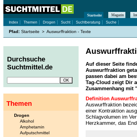
Magazin
In
Startseite
Index
Themen
Drogen
Sucht
Suchtberatung
Suche
Pfad:
Startseite
>
Auswurffraktion - Texte
Auswurffrakt
Durchsuche
Auf dieser Seite find
Suchtmittel.de
Auswurffraktion
geta
passen dabei am best
Tag-Cloud zeigt Dir 
Zusammenhang mit 
Definition Auswurffr
Themen
Auswurffraktion bezei
einer Kontraktion aus
Drogen
Schlagvolumen im Ver
Alkohol
Herzkammer, das Endd
Amphetamin
Aufputschmittel