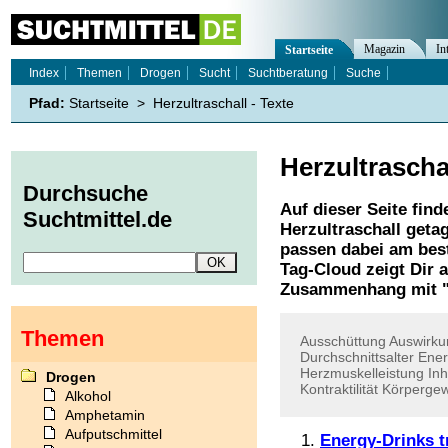
Magazin
In
Startseite
Index
Themen
Drogen
Sucht
Suchtberatung
Suche
Pfad:
Startseite
>
Herzultraschall - Texte
Herzultrascha
Durchsuche
Auf dieser Seite find
Suchtmittel.de
Herzultraschall
getag
passen dabei am best
Tag-Cloud zeigt Dir 
Zusammenhang mit 
Themen
Ausschüttung
Auswirku
Durchschnittsalter
Ener
Herzmuskelleistung
Inh
Drogen
Kontraktilität
Körpergew
Alkohol
Amphetamin
Aufputschmittel
Energy-Drinks t