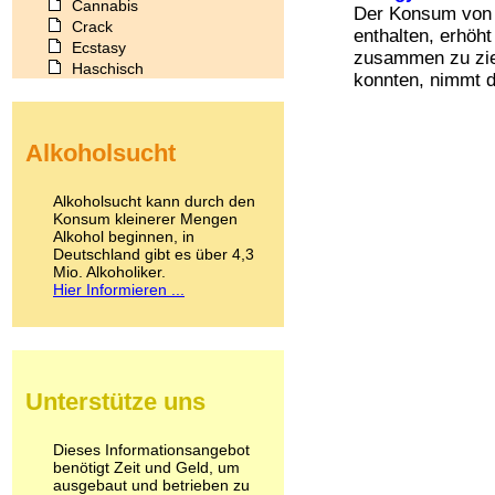
Cannabis
Der Konsum von E
Crack
enthalten, erhöh
Ecstasy
zusammen zu zie
Haschisch
konnten, nimmt d
Heroin
Ibogain
Koffein
Alkoholsucht
Kokain
Lachgas
LSD
Alkoholsucht kann durch den
Marihuana
Konsum kleinerer Mengen
Alkohol beginnen, in
Medikamente
Deutschland gibt es über 4,3
Meskalin
Mio. Alkoholiker.
Metamphetamin
Hier Informieren ...
Methadon
Morphin
Muskatnuss
Nikotin
Opium
Unterstütze uns
Pilze
Poppers
Psychopharmaka
Dieses Informationsangebot
benötigt Zeit und Geld, um
Schlafmittel
ausgebaut und betrieben zu
Schmerzmittel