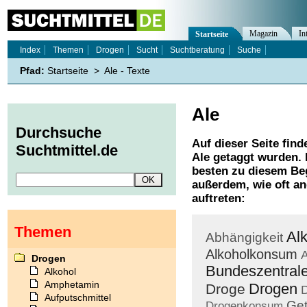
Magazin
In
Startseite
Index
Themen
Drogen
Sucht
Suchtberatung
Suche
Pfad:
Startseite
>
Ale - Texte
Ale
Durchsuche
Auf dieser Seite find
Suchtmittel.de
Ale
getaggt wurden. 
besten zu diesem Beg
außerdem, wie oft a
auftreten:
Themen
Al
Abhängigkeit
Alkoholkonsum
A
Drogen
Bundeszentral
Alkohol
Amphetamin
Drogen
Droge
D
Aufputschmittel
Get
Drogenkonsum