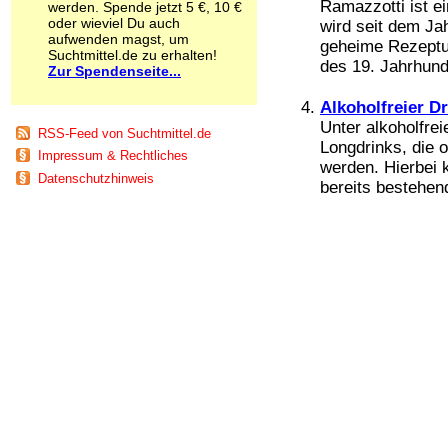
Ramazzotti ist ei
werden. Spende jetzt 5 €, 10 €
Schnüffelstoffe
oder wieviel Du auch
wird seit dem Jah
Spice
aufwenden magst, um
geheime Rezeptu
Sucht / Süchte
Suchtmittel.de zu erhalten!
des 19. Jahrhund
Zur Spendenseite...
Alkoholsucht
Arbeitssucht
Alkoholfreier Dr
Co-Abhängigkeit
Unter alkoholfre
Computersucht
RSS-Feed von Suchtmittel.de
Longdrinks, die 
Ess-Brechsucht
Impressum & Rechtliches
Essstörungen
werden. Hierbei 
Datenschutzhinweis
Fernsehsucht
bereits bestehen
Fresssucht
Internetsucht
Kaufsucht
Koffeinsucht
Magersucht
Mediensucht
Medikamentensucht
Nikotinsucht
Pornografiesucht
Sammelsucht
Sexsucht
Spielsucht
Medien