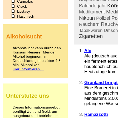
Cannabis
Kon
Kalenderjahr
Crack
Medi
Ecstasy
Medikament
Haschisch
Nikotin
Po
Polizei
Heroin
Rauchv
Rauchern
Ibogain
Tabakwaren
Umsch
Koffein
Alkoholsucht
Zigaretten
Kokain
Lachgas
LSD
Alkoholsucht kann durch den
Ale
Marihuana
Konsum kleinerer Mengen
Ale (deutsch auch
Alkohol beginnen, in
Medikamente
Deutschland gibt es über 4,3
ein fermentierte
Meskalin
Mio. Alkoholiker.
hauptsächlich au
Metamphetamin
Hier Informieren ...
Methadon
Heutzutage kommt
Morphin
Muskatnuss
Grönland bringt
Nikotin
Eine Brauerei in
Opium
aus dem geschmo
Unterstütze uns
Pilze
Mindestens 2.000
Poppers
gefangene Wasser
Psychopharmaka
Dieses Informationsangebot
benötigt Zeit und Geld, um
Schlafmittel
Ramazzotti
ausgebaut und betrieben zu
Schmerzmittel