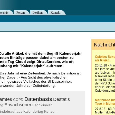
teraktiv
Forum
Lexikon
Kontakt
Du alle Artikel, die mit dem Begriff
Kalenderjahr
rsten Einträge passen dabei am besten zu
ende Tag-Cloud zeigt Dir außerdem, wie oft
nhang mit "
Kalenderjahr
" auftreten:
Das Jahr ist eine Zeiteinheit. Je nach Definition ist
cher Dauer: - Aus Sicht des physikalischen
 ein gewisses Vielfaches der SI-Basiseinheit
erwenden Jahre zur Zeiteinteilung.
Datenbasis
amtes
Destatis
COPD
Erwachsener
ng
Fachkliniken
indebrauhaus
Kalendertag
Konsum