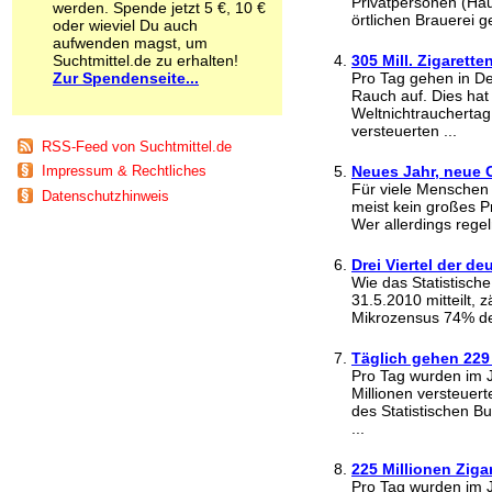
Privatpersonen (Ha
werden. Spende jetzt 5 €, 10 €
Schnüffelstoffe
örtlichen Brauerei ge
oder wieviel Du auch
Spice
aufwenden magst, um
Sucht / Süchte
Suchtmittel.de zu erhalten!
305 Mill. Zigarett
Zur Spendenseite...
Alkoholsucht
Pro Tag gehen in Deu
Rauch auf. Dies hat
Arbeitssucht
Weltnichtrauchertag
Co-Abhängigkeit
versteuerten ...
Computersucht
RSS-Feed von Suchtmittel.de
Ess-Brechsucht
Neues Jahr, neue 
Impressum & Rechtliches
Essstörungen
Für viele Menschen 
Datenschutzhinweis
Fernsehsucht
meist kein großes P
Fresssucht
Wer allerdings rege
Internetsucht
Drei Viertel der d
Kaufsucht
Wie das Statistisch
Koffeinsucht
31.5.2010 mitteilt,
Magersucht
Mikrozensus 74% der
Mediensucht
Medikamentensucht
Täglich gehen 229 
Nikotinsucht
Pro Tag wurden im J
Pornografiesucht
Millionen versteuer
des Statistischen B
Sammelsucht
...
Sexsucht
Spielsucht
225 Millionen Ziga
Medien
Pro Tag wurden im J