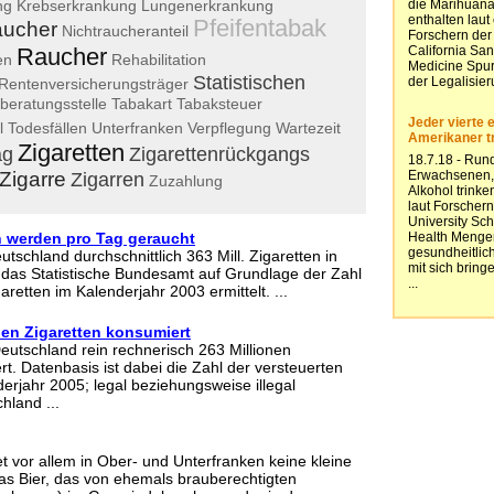
ng
Krebserkrankung
Lungenerkrankung
Pfeifentabak
aucher
Nichtraucheranteil
Raucher
en
Rehabilitation
Statistischen
Rentenversicherungsträger
beratungsstelle
Tabakart
Tabaksteuer
l
Todesfällen
Unterfranken
Verpflegung
Wartezeit
Zigaretten
ag
Zigarettenrückgangs
Zigarre
Zigarren
Zuzahlung
en werden pro Tag geraucht
tschland durchschnittlich 363 Mill. Zigaretten in
 das Statistische Bundesamt auf Grundlage der Zahl
aretten im Kalenderjahr 2003 ermittelt. ...
nen Zigaretten konsumiert
eutschland rein rechnerisch 263 Millionen
t. Datenbasis ist dabei die Zahl der versteuerten
erjahr 2005; legal beziehungsweise illegal
hland ...
 vor allem in Ober- und Unterfranken keine kleine
as Bier, das von ehemals brauberechtigten