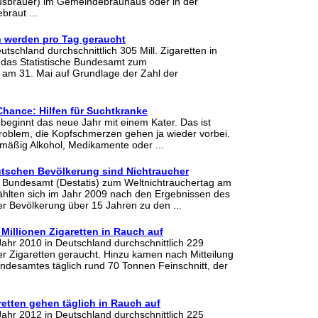
usbrauer) im Gemeindebrauhaus oder in der
braut ...
en werden pro Tag geraucht
tschland durchschnittlich 305 Mill. Zigaretten in
 das Statistische Bundesamt zum
 am 31. Mai auf Grundlage der Zahl der
Chance: Hilfen für Suchtkranke
beginnt das neue Jahr mit einem Kater. Das ist
roblem, die Kopfschmerzen gehen ja wieder vorbei.
lmäßig Alkohol, Medikamente oder ...
eutschen Bevölkerung sind Nichtraucher
e Bundesamt (Destatis) zum Weltnichtrauchertag am
 zählten sich im Jahr 2009 nach den Ergebnissen des
 Bevölkerung über 15 Jahren zu den ...
Millionen Zigaretten in Rauch auf
ahr 2010 in Deutschland durchschnittlich 229
ter Zigaretten geraucht. Hinzu kamen nach Mitteilung
undesamtes täglich rund 70 Tonnen Feinschnitt, der
retten gehen täglich in Rauch auf
ahr 2012 in Deutschland durchschnittlich 225