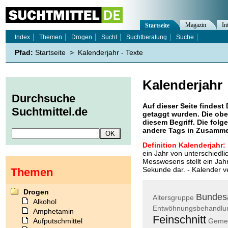
Magazin
In
Startseite
Index
Themen
Drogen
Sucht
Suchtberatung
Suche
Pfad:
Startseite
>
Kalenderjahr - Texte
Kalenderjahr
Durchsuche
Auf dieser Seite findest 
Suchtmittel.de
getaggt wurden. Die obe
diesem Begriff. Die folg
andere Tags in Zusamme
Definition Kalenderjahr:
ein Jahr von unterschiedli
Messwesens stellt ein Jahr
Sekunde dar. - Kalender v
Themen
Drogen
Bundes
Altersgruppe
Alkohol
Entwöhnungsbehandlu
Amphetamin
Feinschnitt
Aufputschmittel
Geme