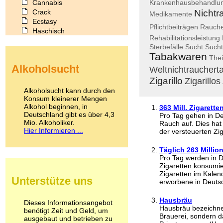
Cannabis
Krankenhausbehandlu
Crack
Nichtr
Medikamente
Ecstasy
Pflichtbeiträgen
Rauch
Haschisch
Rehabilitationsleistung
Heroin
Sterbefälle
Sucht
Sucht
Ibogain
Tabakwaren
Thei
Koffein
Alkoholsucht
Kokain
Weltnichtrauchert
Lachgas
Zigarillo
Zigarillos
LSD
Alkoholsucht kann durch den
Marihuana
Konsum kleinerer Mengen
Alkohol beginnen, in
Medikamente
363 Mill. Zigarett
Deutschland gibt es über 4,3
Pro Tag gehen in Deu
Meskalin
Mio. Alkoholiker.
Rauch auf. Dies hat
Metamphetamin
Hier Informieren ...
der versteuerten Zig
Methadon
Morphin
Täglich 263 Millio
Muskatnuss
Pro Tag werden in D
Nikotin
Zigaretten konsumier
Opium
Zigaretten im Kalend
Unterstütze uns
erworbene in Deutsc
Pilze
Poppers
Hausbräu
Psychopharmaka
Dieses Informationsangebot
Hausbräu bezeichnet
benötigt Zeit und Geld, um
Schlafmittel
Brauerei, sondern d
ausgebaut und betrieben zu
Schmerzmittel