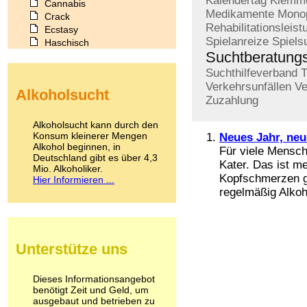
Kalendertag
Klemm
Cannabis
Medikamente
Mono
Crack
Rehabilitationsleist
Ecstasy
Spielanreize
Spiels
Haschisch
Suchtberatungs
Heroin
Ibogain
Suchthilfeverband
T
Koffein
Verkehrsunfällen
Ve
Alkoholsucht
Kokain
Zuzahlung
Lachgas
LSD
Alkoholsucht kann durch den
Marihuana
Konsum kleinerer Mengen
Neues Jahr, neu
Alkohol beginnen, in
Medikamente
Für viele Mensch
Deutschland gibt es über 4,3
Meskalin
Kater. Das ist m
Mio. Alkoholiker.
Metamphetamin
Kopfschmerzen ge
Hier Informieren ...
Methadon
regelmäßig Alkoh
Morphin
Muskatnuss
Nikotin
Opium
Unterstütze uns
Pilze
Poppers
Psychopharmaka
Dieses Informationsangebot
benötigt Zeit und Geld, um
Schlafmittel
ausgebaut und betrieben zu
Schmerzmittel