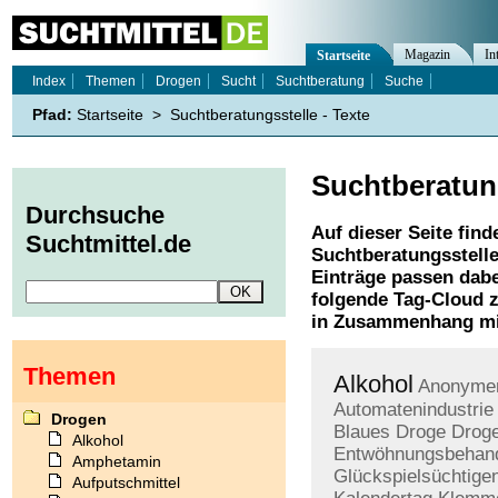
Magazin
In
Startseite
Index
Themen
Drogen
Sucht
Suchtberatung
Suche
Pfad:
Startseite
>
Suchtberatungsstelle - Texte
Suchtberatun
Durchsuche
Auf dieser Seite find
Suchtmittel.de
Suchtberatungsstell
Einträge passen dabe
folgende Tag-Cloud z
in Zusammenhang mi
Themen
Alkohol
Anonyme
Automatenindustrie
Drogen
Blaues
Droge
Drog
Alkohol
Entwöhnungsbehan
Amphetamin
Glückspielsüchtige
Aufputschmittel