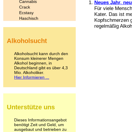
Cannabis
Neues Jahr, neu
Crack
Für viele Mensch
Ecstasy
Kater. Das ist m
Haschisch
Kopfschmerzen ge
Heroin
regelmäßig Alkoh
Ibogain
Koffein
Alkoholsucht
Kokain
Lachgas
LSD
Alkoholsucht kann durch den
Marihuana
Konsum kleinerer Mengen
Alkohol beginnen, in
Medikamente
Deutschland gibt es über 4,3
Meskalin
Mio. Alkoholiker.
Metamphetamin
Hier Informieren ...
Methadon
Morphin
Muskatnuss
Nikotin
Opium
Unterstütze uns
Pilze
Poppers
Psychopharmaka
Dieses Informationsangebot
benötigt Zeit und Geld, um
Schlafmittel
ausgebaut und betrieben zu
Schmerzmittel