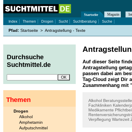
Magazin
In
Startseite
Index
Themen
Drogen
Sucht
Suchtberatung
Suche
Pfad:
Startseite
>
Antragstellung - Texte
Antragstellu
Durchsuche
Auf dieser Seite find
Suchtmittel.de
Antragstellung
getag
passen dabei am best
Tag-Cloud zeigt Dir 
Zusammenhang mit 
Themen
Alkohol
Beratungsstell
Fachkliniken
Kalenderj
Medikamente
Pflichtbe
Drogen
Rentenversicherungstr
Alkohol
Verpflegung
Wartezeit
Amphetamin
Aufputschmittel