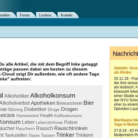
teraktiv
Forum
Lexikon
Kontakt
Du alle Artikel, die mit dem Begriff
Inke
getaggt
nträge passen dabei am besten zu diesem
g-Cloud zeigt Dir außerdem, wie oft andere Tags
Inke
" auftreten:
l
Alkoholkonsum
Alkoholiker
Bier
Apotheken
Alkoholverbot
Bewusstsein
Drogen
rale
Diabetiker
Bätzing
Droge
etränk
Health
Hanewinkel
Kaffeekonsum
Konsum
Leber
Polizei
Leberzirrhose
Rauschtrinken
aucher
Rausch
Rauchern
Trinker
ht
Tankstellen
Trinkern
Tasse
Tassen