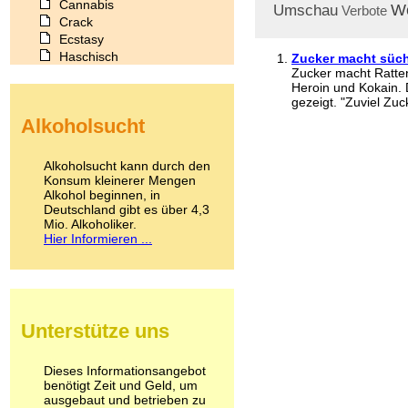
Cannabis
W
Umschau
Verbote
Crack
Ecstasy
Haschisch
Zucker macht süch
Zucker macht Ratten
Heroin
Heroin und Kokain. 
Ibogain
gezeigt. "Zuviel Zuc
Koffein
Alkoholsucht
Kokain
Lachgas
LSD
Alkoholsucht kann durch den
Marihuana
Konsum kleinerer Mengen
Alkohol beginnen, in
Medikamente
Deutschland gibt es über 4,3
Meskalin
Mio. Alkoholiker.
Metamphetamin
Hier Informieren ...
Methadon
Morphin
Muskatnuss
Nikotin
Opium
Unterstütze uns
Pilze
Poppers
Psychopharmaka
Dieses Informationsangebot
benötigt Zeit und Geld, um
Schlafmittel
ausgebaut und betrieben zu
Schmerzmittel