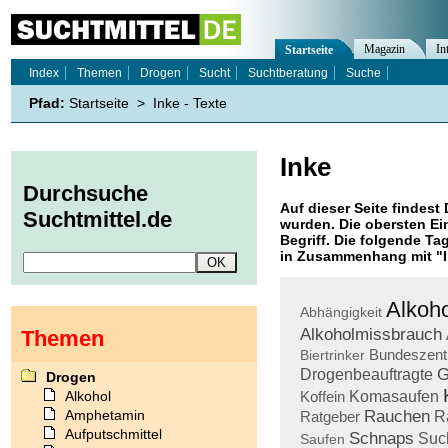
Magazin
In
Startseite
Index
Themen
Drogen
Sucht
Suchtberatung
Suche
Pfad:
Startseite
>
Inke - Texte
Inke
Durchsuche
Auf dieser Seite findest 
Suchtmittel.de
wurden. Die obersten Ei
Begriff. Die folgende Ta
in Zusammenhang mit "
Alkoho
Abhängigkeit
Alkoholmissbrauch
Themen
Bundeszent
Biertrinker
G
Drogenbeauftragte
Drogen
Alkohol
Koffein
Komasaufen
Amphetamin
Rauchen
Ratgeber
R
Aufputschmittel
Schnaps
Suc
Saufen