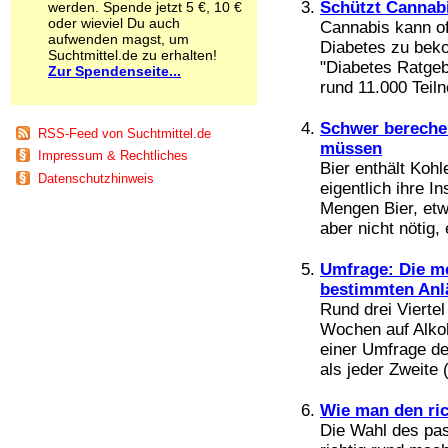
Schützt Cannabi
werden. Spende jetzt 5 €, 10 €
Schnüffelstoffe
oder wieviel Du auch
Cannabis kann of
Spice
aufwenden magst, um
Diabetes zu bek
Sucht / Süchte
Suchtmittel.de zu erhalten!
"Diabetes Ratgeb
Zur Spendenseite...
Alkoholsucht
rund 11.000 Teil
Arbeitssucht
Co-Abhängigkeit
Schwer berechen
Computersucht
RSS-Feed von Suchtmittel.de
Ess-Brechsucht
müssen
Impressum & Rechtliches
Essstörungen
Bier enthält Koh
Datenschutzhinweis
Fernsehsucht
eigentlich ihre I
Fresssucht
Mengen Bier, etw
Internetsucht
aber nicht nötig, e
Kaufsucht
Koffeinsucht
Umfrage: Die me
Magersucht
bestimmten Anl
Mediensucht
Rund drei Vierte
Medikamentensucht
Wochen auf Alkoh
Nikotinsucht
einer Umfrage d
Pornografiesucht
als jeder Zweite (
Sammelsucht
Sexsucht
Wie man den ri
Spielsucht
Die Wahl des pa
Medien