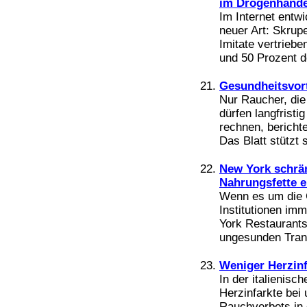
im Drogenhande
Im Internet entwi
neuer Art: Skrup
Imitate vertriebe
und 50 Prozent de
Gesundheitsvort
Nur Raucher, die
dürfen langfristi
rechnen, bericht
Das Blatt stützt 
New York schrän
Nahrungsfette e
Wenn es um die G
Institutionen im
York Restaurants
ungesunden Trans
Weniger Herzin
In der italienisc
Herzinfarkte bei 
Rauchverbots in