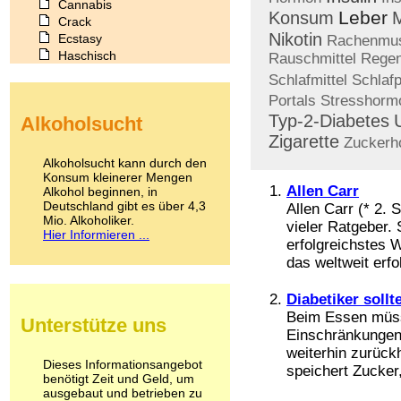
Cannabis
Leber
Konsum
Crack
Nikotin
Ecstasy
Rachenmus
Haschisch
Rauschmittel
Regen
Heroin
Schlafmittel
Schlaf
Ibogain
Portals
Stresshorm
Koffein
Typ-2-Diabetes
Alkoholsucht
Kokain
Zigarette
Lachgas
Zuckerh
LSD
Alkoholsucht kann durch den
Marihuana
Konsum kleinerer Mengen
Allen Carr
Alkohol beginnen, in
Medikamente
Deutschland gibt es über 4,3
Allen Carr (* 2. 
Meskalin
Mio. Alkoholiker.
Metamphetamin
vieler Ratgeber. 
Hier Informieren ...
Methadon
erfolgreichstes 
Morphin
das weltweit erfo
Muskatnuss
Nikotin
Diabetiker soll
Opium
Beim Essen müss
Unterstütze uns
Pilze
Einschränkungen 
Poppers
weiterhin zurück
Psychopharmaka
Dieses Informationsangebot
speichert Zucker,
benötigt Zeit und Geld, um
Schlafmittel
ausgebaut und betrieben zu
Schmerzmittel