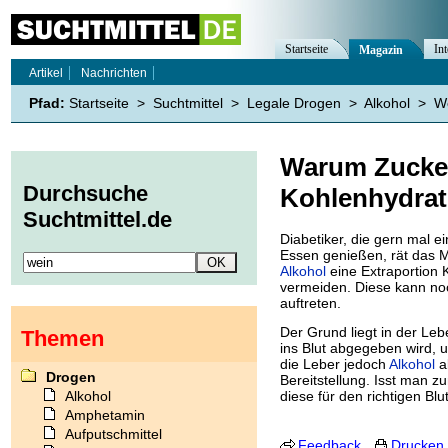
Startseite
Int
Magazin
Artikel
Nachrichten
Pfad:
Startseite
>
Suchtmittel
>
Legale Drogen
>
Alkohol
>
W
Warum Zucke
Durchsuche
Kohlenhydrat
Suchtmittel.de
Diabetiker, die gern mal e
Essen genießen, rät das M
Alkohol
eine Extraportion 
vermeiden. Diese kann no
auftreten.
Der Grund liegt in der Lebe
Themen
ins Blut abgegeben wird, 
die Leber jedoch
Alkohol
a
Drogen
Bereitstellung. Isst man 
Alkohol
diese für den richtigen Blu
Amphetamin
Aufputschmittel
Feedback
Drucken