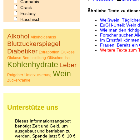
Cannabis
Crack
Ähnliche Texte zu dies
Ecstasy
Haschisch
Weißwein: Tägliche
EuGH-Urteil: Wein d
Heroin
Wie man den richti
Ibogain
Alkohol
Forscher suchen All
Koffein
Alkoholgenuss
Im Ernstfall könnte
Blutzuckerspiegel
Kokain
Frauen: Bereits ein
Lachgas
Diabetiker
Weitere Texte zum 
Extraportion
Glukose
LSD
Glukose-Bereitstellung
Gläschen
Isst
Marihuana
Kohlenhydrate
Leber
Medikamente
Wein
Meskalin
Ratgeber
Unterzuckerung
Metamphetamin
Zuckerkranke
Methadon
Morphin
Muskatnuss
Nikotin
Unterstütze uns
Opium
Pilze
Poppers
Dieses Informationsangebot
benötigt Zeit und Geld, um
Psychopharmaka
ausgebaut und betrieben zu
Schlafmittel
werden. Spende jetzt 5 €, 10 €
Schmerzmittel