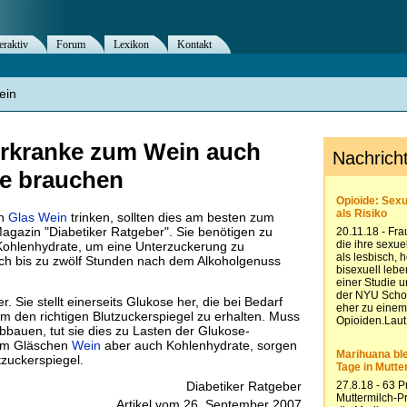
eraktiv
Forum
Lexikon
Kontakt
ein
rkranke zum Wein auch
e brauchen
in
Glas
Wein
trinken, sollten dies am besten zum
agazin "Diabetiker Ratgeber". Sie benötigen zu
Kohlenhydrate, um eine Unterzuckerung zu
ch bis zu zwölf Stunden nach dem Alkoholgenuss
r. Sie stellt einerseits Glukose her, die bei Bedarf
um den richtigen Blutzuckerspiegel zu erhalten. Muss
bbauen, tut sie dies zu Lasten der Glukose-
zum Gläschen
Wein
aber auch Kohlenhydrate, sorgen
tzuckerspiegel.
Diabetiker Ratgeber
Artikel vom 26. September 2007