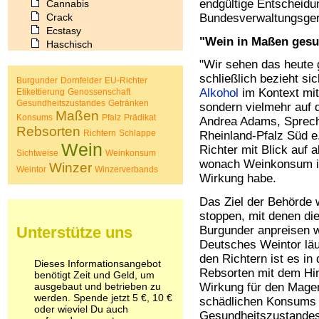
endgültige Entscheid
Cannabis
Crack
Bundesverwaltungsgeric
Ecstasy
"Wein in Maßen ges
Haschisch
Heroin
"Wir sehen das heute 
Ibogain
schließlich bezieht si
Burgunder
Dornfelder
EU-Richter
Koffein
Alkohol
im Kontext mit
Etikettierung
Genossenschaft
Kokain
Gesundheitszustandes
Getränken
sondern vielmehr auf 
Lachgas
Maßen
Konsums
Pfalz
Prädikat
Andrea Adams, Sprech
LSD
Rebsorten
Richtern
Schlappe
Rheinland-Pfalz Süd e
Marihuana
Wein
Richter mit Blick auf a
Medikamente
Sichtweise
Weinkonsum
wonach Weinkonsum in
Meskalin
Winzer
Weintor
Winzerverbands
Wirkung habe.
Metamphetamin
Methadon
Das Ziel der Behörde w
Morphin
stoppen, mit denen di
Muskatnuss
Unterstütze uns
Burgunder anpreisen w
Nikotin
Deutsches Weintor läuf
Opium
den Richtern ist es i
Pilze
Dieses Informationsangebot
Rebsorten mit dem Hin
Poppers
benötigt Zeit und Geld, um
ausgebaut und betrieben zu
Wirkung für den Magen
Psychopharmaka
werden. Spende jetzt 5 €, 10 €
schädlichen Konsums w
Schlafmittel
oder wieviel Du auch
Schmerzmittel
Gesundheitszustandes 