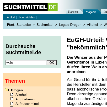
Startseite
Int
Magazin
Artikel
Nachrichten
Pfad:
Startseite
>
Suchtmittel
>
Legale Drogen
>
Alkohol
>
W
EuGH-Urteil: 
Durchsuche
"bekömmlich"
Suchtmittel.de
Die Winzer aus der 
Gerichtshof in Luxe
dürfen ihren Wein ab
anpreisen.
Als Grund für ihr Urte
Themen
die Hersteller mit dem
dass alkoholische Pro
Drogen
Denn derartige gesun
Alkohol
alkoholischen Getränk
Amphetamin
klagende zuständige B
Aufputschmittel