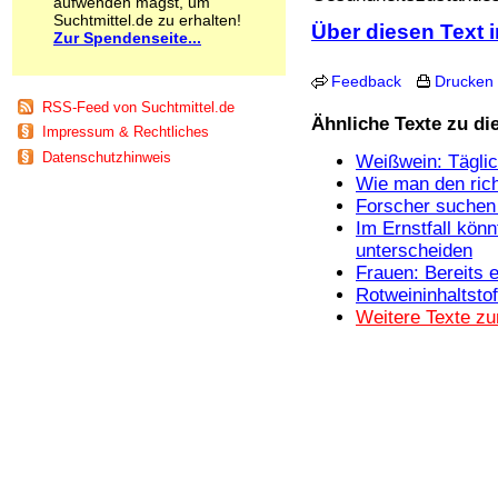
aufwenden magst, um
Schnüffelstoffe
Suchtmittel.de zu erhalten!
Über diesen Text i
Spice
Zur Spendenseite...
Sucht / Süchte
Alkoholsucht
Feedback
Drucken
Arbeitssucht
RSS-Feed von Suchtmittel.de
Co-Abhängigkeit
Ähnliche Texte zu d
Impressum & Rechtliches
Computersucht
Datenschutzhinweis
Weißwein: Täglic
Ess-Brechsucht
Wie man den ric
Essstörungen
Forscher suchen 
Fernsehsucht
Fresssucht
Im Ernstfall kön
Internetsucht
unterscheiden
Kaufsucht
Frauen: Bereits 
Koffeinsucht
Rotweininhaltsto
Magersucht
Weitere Texte z
Mediensucht
Medikamentensucht
Nikotinsucht
Pornografiesucht
Sammelsucht
Sexsucht
Spielsucht
Medien