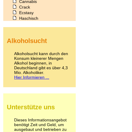
Cannabis
Crack
Ecstasy
Haschisch
Heroin
Ibogain
Koffein
Alkoholsucht
Kokain
Lachgas
LSD
Alkoholsucht kann durch den
Marihuana
Konsum kleinerer Mengen
Alkohol beginnen, in
Medikamente
Deutschland gibt es über 4,3
Meskalin
Mio. Alkoholiker.
Metamphetamin
Hier Informieren ...
Methadon
Morphin
Muskatnuss
Nikotin
Opium
Unterstütze uns
Pilze
Poppers
Psychopharmaka
Dieses Informationsangebot
benötigt Zeit und Geld, um
Schlafmittel
ausgebaut und betrieben zu
Schmerzmittel