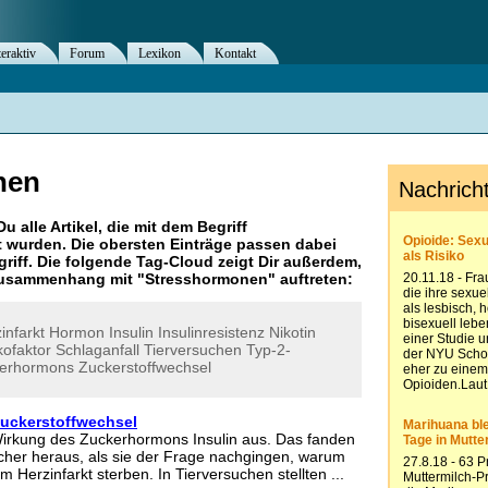
teraktiv
Forum
Lexikon
Kontakt
nen
Du alle Artikel, die mit dem Begriff
 wurden. Die obersten Einträge passen dabei
riff. Die folgende Tag-Cloud zeigt Dir außerdem,
 Zusammenhang mit "
Stresshormonen
" auftreten:
infarkt
Hormon
Insulin
Insulinresistenz
Nikotin
kofaktor
Schlaganfall
Tierversuchen
Typ-2-
erhormons
Zuckerstoffwechsel
Zuckerstoffwechsel
Wirkung des Zuckerhormons Insulin aus. Das fanden
cher heraus, als sie der Frage nachgingen, warum
 Herzinfarkt sterben. In Tierversuchen stellten ...