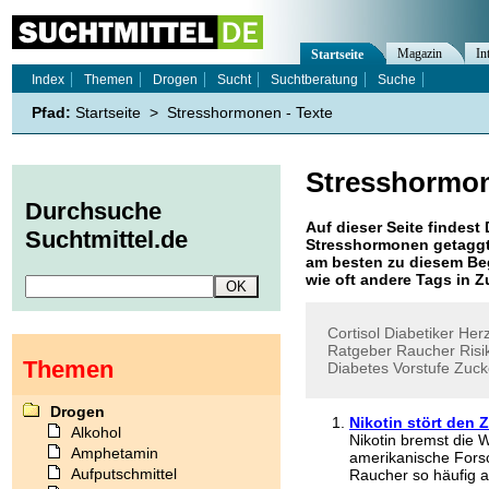
Magazin
In
Startseite
Index
Themen
Drogen
Sucht
Suchtberatung
Suche
Pfad:
Startseite
>
Stresshormonen - Texte
Stresshormo
Durchsuche
Auf dieser Seite findest 
Suchtmittel.de
Stresshormonen
getaggt
am besten zu diesem Beg
wie oft andere Tags in
Cortisol
Diabetiker
Herz
Ratgeber
Raucher
Risi
Themen
Diabetes
Vorstufe
Zuck
Drogen
Nikotin stört den 
Alkohol
Nikotin bremst die 
Amphetamin
amerikanische Fors
Aufputschmittel
Raucher so häufig am