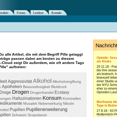
teraktiv
Forum
Lexikon
Kontakt
Du alle Artikel, die mit dem Begriff
Pille
getaggt
nträge passen dabei am besten zu diesem
g-Cloud zeigt Dir außerdem, wie oft andere Tags
Pille
" auftreten:
Alkohol
keit
Aggressivität
Alkoholvergiftung
Apotheken
e
Bewusstlosigkeit
Blutdruck
Drogen
Droge
Ecstasy
Drogenhandel
Konsum
Halluzinationen
hungen
Kriminellen
edikamente
Musalek
Nebenwirkung
Nikotin
Pupillenerweiterung
Pupillen
mittel
pillen
Schweim
Scopolamin