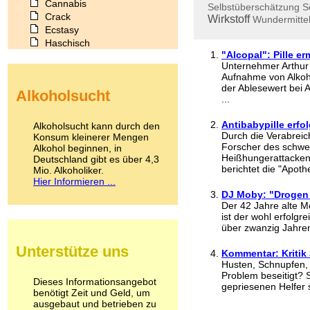
Cannabis
Selbstüberschätzung
S
Crack
Wirkstoff
Wundermitte
Ecstasy
Haschisch
"Alcopal": Pille e
Heroin
Unternehmer Arthur K
Ibogain
Aufnahme von Alkoho
Koffein
der Ablesewert bei A
Alkoholsucht
Kokain
...
Lachgas
LSD
Antibabypille erfo
Alkoholsucht kann durch den
Marihuana
Durch die Verabreic
Konsum kleinerer Mengen
Forscher des schwedi
Alkohol beginnen, in
Medikamente
Heißhungerattacken 
Deutschland gibt es über 4,3
Meskalin
berichtet die "Apoth
Mio. Alkoholiker.
Metamphetamin
Hier Informieren ...
Methadon
DJ Moby: "Drogen
Morphin
Der 42 Jahre alte M
Muskatnuss
ist der wohl erfolgr
Nikotin
über zwanzig Jahren
Opium
Unterstütze uns
Pilze
Kommentar: Kritik 
Husten, Schnupfen, H
Poppers
Problem beseitigt? S
Psychopharmaka
Dieses Informationsangebot
gepriesenen Helfer 
benötigt Zeit und Geld, um
Schlafmittel
ausgebaut und betrieben zu
Schmerzmittel