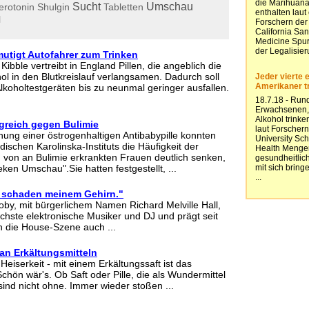
Sucht
Umschau
erotonin
Shulgin
Tabletten
l
rmutigt Autofahrer zum Trinken
ibble vertreibt in England Pillen, die angeblich die
l in den Blutkreislauf verlangsamen. Dadurch soll
lkoholtestgeräten bis zu neunmal geringer ausfallen.
lgreich gegen Bulimie
hung einer östrogenhaltigen Antibabypille konnten
schen Karolinska-Instituts die Häufigkeit der
von an Bulimie erkrankten Frauen deutlich senken,
eken Umschau".Sie hatten festgestellt, ...
 schaden meinem Gehirn."
oby, mit bürgerlichem Namen Richard Melville Hall,
eichste elektronische Musiker und DJ und prägt seit
 die House-Szene auch ...
an Erkältungsmitteln
eiserkeit - mit einem Erkältungssaft ist das
chön wär's. Ob Saft oder Pille, die als Wundermittel
sind nicht ohne. Immer wieder stoßen ...