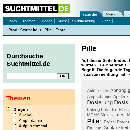
Magazin
In
Startseite
Index
Themen
Drogen
Sucht
Suchtberatung
Suche
Pfad:
Startseite
>
Pille - Texte
Pille
Durchsuche
Auf dieser Seite findest 
Suchtmittel.de
wurden. Die obersten Ei
Begriff. Die folgende Ta
in Zusammenhang mit "
Abhängig
Abführmittel
Amphetamine
Apothek
Themen
Dosierung
Dosis
Drogen
Entzug
Ephedrin
Fälsc
Medikament
M
Alkohol
MDMA
Pillen
Amphetamin
Polizei
Potenz
Aufputschmittel
Schlankheits
Raucher