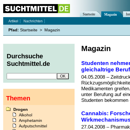
Startseite
Int
Magazin
Artikel
Nachrichten
Pfad:
Startseite
>
Magazin
Magazin
Durchsuche
Studenten nehmen
Suchtmittel.de
gleichaltrige Beru
04.05.2008 – Zeitdruc
Rückzugsmöglichkeiten
Medikamenten greifen
unter Berufung auf ei
Themen
Studenten bekommen 
Drogen
Cannabis: Forsch
Alkohol
Wirkmechanismu
Amphetamin
Aufputschmittel
27.04.2008 – Pharmak