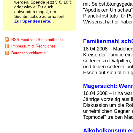
werden. Spende jetzt 5 €, 10 €
mit Selbsttötungsgeda
Schnüffelstoffe
oder wieviel Du auch
Spice
"Apotheken Umschau" 
aufwenden magst, um
Sucht / Süchte
Planck-Instituts für P
Suchtmittel.de zu erhalten!
Zur Spendenseite...
Alkoholsucht
Wissenschaftler habe
Arbeitssucht
...
Co-Abhängigkeit
Computersucht
RSS-Feed von Suchtmittel.de
Familienmahl sch
Ess-Brechsucht
Impressum & Rechtliches
18.04.2008 – Mädchen,
Essstörungen
Datenschutzhinweis
Kreise der Familie ei
Fernsehsucht
seltener zu Diätpillen
Fresssucht
Internetsucht
und leiden seltener u
Kaufsucht
Essen auf sich allein g
Koffeinsucht
Magersucht
Magersucht: Wen
Mediensucht
16.04.2008 – Irina war
Medikamentensucht
Jährige vorzeitig aus 
Nikotinsucht
Diskussion um die Rol
Pornografiesucht
unheimlichen Gegner 
Sammelsucht
Topmodel" treiben Mäd
Sexsucht
Spielsucht
Medien
Alkoholkonsum er