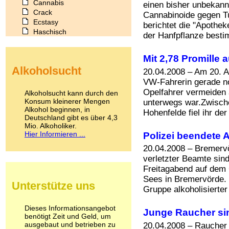
Cannabis
einen bisher unbekan
Crack
Cannabinoide gegen Tu
Ecstasy
berichtet die "Apothek
Haschisch
der Hanfpflanze besti
Heroin
Ibogain
Mit 2,78 Promille 
Koffein
Alkoholsucht
Kokain
20.04.2008 – Am 20. A
Lachgas
VW-Fahrerin gerade no
LSD
Opelfahrer vermeiden a
Alkoholsucht kann durch den
Marihuana
Konsum kleinerer Mengen
unterwegs war.Zwisch
Alkohol beginnen, in
Medikamente
Hohenfelde fiel ihr der
Deutschland gibt es über 4,3
Meskalin
Mio. Alkoholiker.
Metamphetamin
Hier Informieren ...
Polizei beendete 
Methadon
20.04.2008 – Bremervör
Morphin
Muskatnuss
verletzter Beamte sin
Nikotin
Freitagabend auf dem 
Opium
Sees in Bremervörde. 
Unterstütze uns
Pilze
Gruppe alkoholisierter
Poppers
Psychopharmaka
Dieses Informationsangebot
Junge Raucher sin
benötigt Zeit und Geld, um
Schlafmittel
ausgebaut und betrieben zu
20.04.2008 – Raucher 
Schmerzmittel