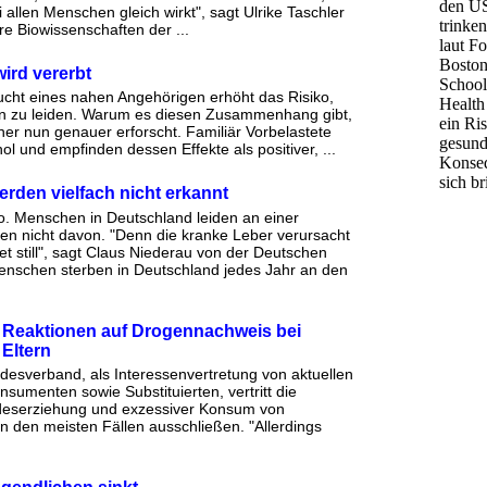
 allen Menschen gleich wirkt", sagt Ulrike Taschler
e Biowissenschaften der ...
ird vererbt
ucht eines nahen Angehörigen erhöht das Risiko,
en zu leiden. Warum es diesen Zusammenhang gibt,
r nun genauer erforscht. Familiär Vorbelastete
ol und empfinden dessen Effekte als positiver, ...
rden vielfach nicht erkannt
o. Menschen in Deutschland leiden an einer
n nicht davon. "Denn die kranke Leber verursacht
et still", sagt Claus Niederau von der Deutschen
enschen sterben in Deutschland jedes Jahr an den
n Reaktionen auf Drogennachweis bei
 Eltern
esverband, als Interessenvertretung von aktuellen
umenten sowie Substituierten, vertritt die
ndeserziehung und exzessiver Konsum von
 in den meisten Fällen ausschließen. "Allerdings