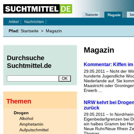
Startseite
Int
Magazin
Artikel
Nachrichten
Pfad:
Startseite
>
Magazin
Magazin
Durchsuche
Kommentar: Kiffen im
Suchtmittel.de
29.05.2011 – Nicht der W
hunderte Jugendliche Wo
Niederlande auf. Sie komm
Maastricht oder Groningen
Erwerb ...
Themen
NRW kehrt bei Drogen
zurück
Drogen
29.05.2011 – In Nordrhein
Alkohol
Eigenbedarfgrenzen bei D
ein halbes Gramm bei Her
Amphetamin
Neue Ruhr/Neue Rhein Zei
Aufputschmittel
Thomas ...