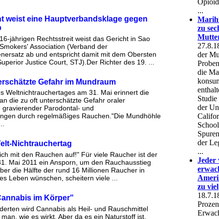
ht weist eine Hauptverbandsklage gegen
b
6-jährigen Rechtsstreit weist das Gericht in Sao
Smokers' Association (Verband der
nersatz ab und entspricht damit mit dem Obersten
Superior Justice Court, STJ).Der Richter des 19. ...
erschätzte Gefahr im Mundraum
es Weltnichtrauchertages am 31. Mai erinnert die
 die zu oft unterschätzte Gefahr oraler
gravierender Parodontal- und
ngen durch regelmäßiges Rauchen."Die Mundhöhle
..
lt-Nichtrauchertag
ch mit den Rauchen auf!" Für viele Raucher ist der
31. Mai 2011 ein Ansporn, um den Rauchausstieg
er die Hälfte der rund 16 Millionen Raucher in
ies Leben wünschen, scheitern viele ...
Cannabis im Körper"
derten wird Cannabis als Heil- und Rauschmittel
man, wie es wirkt. Aber da es ein Naturstoff ist,