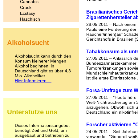
Cannabis
Crack
Brasilianisches Geric
Ecstasy
Zigarettenhersteller a
Haschisch
28.05.2011 – Nach einem 1
Heroin
Paulo eine Forderung der 
Ibogain
Raucher/innen)auf Schade
Koffein
Gerichtshofs in Brasilien (
Alkoholsucht
Kokain
Lachgas
Tabakkonsum als unt
LSD
Alkoholsucht kann durch den
27.05.2011 – Anlässlich d
Marihuana
Konsum kleinerer Mengen
Bundeszahnärztekammer an
Alkohol beginnen, in
Medikamente
Tumorerkrankungen sowie 
Deutschland gibt es über 4,3
Meskalin
Mundschleimhauterkranku
Mio. Alkoholiker.
Metamphetamin
ist die erste Eintrittspforte .
Hier Informieren ...
Methadon
Morphin
Forsa-Umfrage zum We
Muskatnuss
27.05.2011 – "Heute höre i
Nikotin
Welt-Nichtrauchertag am 
Opium
anzugehen. Obwohl sich üb
Unterstütze uns
Deutschland ein nikotinfre
Pilze
Poppers
Psychopharmaka
Forscher aktivieren "
Dieses Informationsangebot
benötigt Zeit und Geld, um
Schlafmittel
24.05.2011 – Seit Jahrhun
ausgebaut und betrieben zu
Schmerzmittel
verwendet. "Generell weiß 