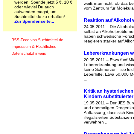
werden. Spende jetzt 5 €, 10 €
weiß man nicht, ob das bei
Schnüffelstoffe
oder wieviel Du auch
vom Zentrum für Molekular
Spice
aufwenden magst, um
Sucht / Süchte
Suchtmittel.de zu erhalten!
Reaktion auf Alkohol w
Zur Spendenseite...
Alkoholsucht
24.05.2011 – Die Alkohols
Arbeitssucht
selbst an Alkoholproblem
Co-Abhängigkeit
haben schwedische Forsche
Computersucht
RSS-Feed von Suchtmittel.de
reagieren stärker auf Alkoh
Ess-Brechsucht
Impressum & Rechtliches
Essstörungen
Lebererkrankungen we
Datenschutzhinweis
Fernsehsucht
20.05.2011 – Etwa fünf Mi
Fresssucht
Lebererkrankung und wisse
Internetsucht
keine Schmerzen - sie leid
Kaufsucht
Leberhilfe. Etwa 50.000 M
Koffeinsucht
...
Magersucht
Mediensucht
Kritik an hysterische
Medikamentensucht
Kindern substituierter
Nikotinsucht
19.05.2011 – Der JES Bund
Pornografiesucht
und ehemaligen Drogenkons
Sammelsucht
Auffassung, dass sich Ki
illegalisierten Substanzen
Sexsucht
verwehren ...
Spielsucht
Medien