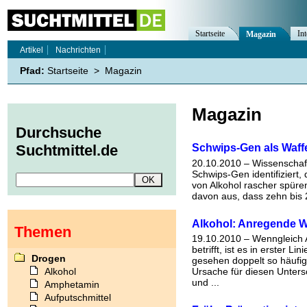
Startseite
Int
Magazin
Artikel
Nachrichten
Pfad:
Startseite
>
Magazin
Magazin
Durchsuche
Schwips-Gen als Waff
Suchtmittel.de
20.10.2010 – Wissenschaftl
Schwips-Gen identifiziert
von Alkohol rascher spüre
davon aus, dass zehn bis
Alkohol: Anregende W
Themen
19.10.2010 – Wenngleich 
betrifft, ist es in erster 
Drogen
gesehen doppelt so häufig
Alkohol
Ursache für diesen Unters
und ...
Amphetamin
Aufputschmittel