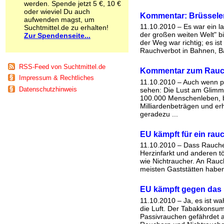
werden. Spende jetzt 5 €, 10 €
Schnüffelstoffe
oder wieviel Du auch
Kommentar: Brüsseler
Spice
aufwenden magst, um
Sucht / Süchte
11.10.2010 – Es war ein l
Suchtmittel.de zu erhalten!
der großen weiten Welt" b
Zur Spendenseite...
Alkoholsucht
der Weg war richtig; es ist
Arbeitssucht
Rauchverbot in Bahnen, Ba
Co-Abhängigkeit
Computersucht
RSS-Feed von Suchtmittel.de
Kommentar zum Rauch
Ess-Brechsucht
Impressum & Rechtliches
11.10.2010 – Auch wenn p
Essstörungen
Datenschutzhinweis
sehen: Die Lust am Glimms
Fernsehsucht
100.000 Menschenleben, b
Fresssucht
Milliardenbeträgen und er
Internetsucht
geradezu ...
Kaufsucht
Koffeinsucht
EU kämpft für ein rau
Magersucht
11.10.2010 – Dass Rauche
Mediensucht
Herzinfarkt und anderen t
Medikamentensucht
wie Nichtraucher. An Rauc
Nikotinsucht
meisten Gaststätten haben 
Pornografiesucht
Sammelsucht
EU kämpft gegen das
Sexsucht
11.10.2010 – Ja, es ist wa
Spielsucht
die Luft. Der Tabakkonsu
Medien
Passivrauchen gefährdet 