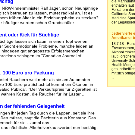
ichtig
n NRW-Innenminister Ralf Jäger, schon Neunjährige
isch betreuen zu lassen, mutet radikal an. Ist es
iesem frühen Alter in ein Erziehungsheim zu stecken?
er häufiger werden schon Grundschüler ...
nt oder Kick für Süchtige
üchtige lassen sich kaum in einen Topf werfen.
r Sucht emotionale Probleme, manche leiden an
d hingegen gut angepasste Erfolgsmenschen.
Barcelona schlagen im "Canadian Journal of
s: 100 Euro pro Packung
ostet Rauchern weit mehr als sie am Automaten
lze 100 Euro pro Schachtel kommt ein Ökonom in
alud Pública". "Der Verkaufspreis für Zigaretten ist
 wahren Kosten, die Raucher für ihr Laster ...
 der fehlenden Gelegenheit
gen ihr jeden Tag durch die Lappen, seit sie ihre
ießen müsse, sagt die Pächterin aus Konstanz. Das
ngemach für sie - zumal das
das nächtliche Alkoholverkaufsverbot nun bestätigt