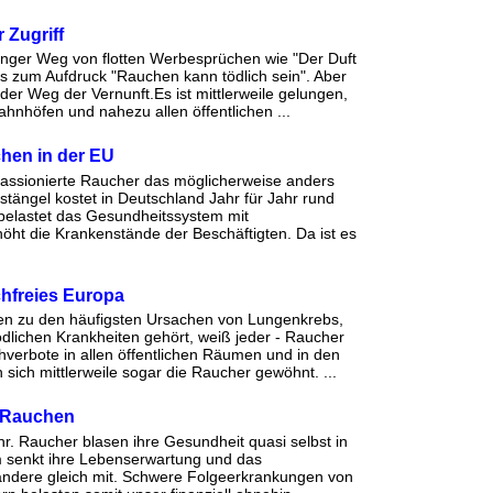
 Zugriff
anger Weg von flotten Werbesprüchen wie "Der Duft
is zum Aufdruck "Rauchen kann tödlich sein". Aber
 der Weg der Vernunft.Es ist mittlerweile gelungen,
hnhöfen und nahezu allen öffentlichen ...
en in der EU
assionierte Raucher das möglicherweise anders
tängel kostet in Deutschland Jahr für Jahr rund
elastet das Gesundheitssystem mit
höht die Krankenstände der Beschäftigten. Da ist es
chfreies Europa
n zu den häufigsten Ursachen von Lungenkrebs,
ödlichen Krankheiten gehört, weiß jeder - Raucher
hverbote in allen öffentlichen Räumen und in den
sich mittlerweile sogar die Raucher gewöhnt. ...
 Rauchen
hr. Raucher blasen ihre Gesundheit quasi selbst in
m senkt ihre Lebenserwartung und das
andere gleich mit. Schwere Folgeerkrankungen von