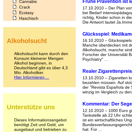
Frühe Prävention ist w
Cannabis
Crack
17.10.2010 – Der Plan vo
Ecstasy
bei Bedarf intensivpädagog
richtig, Kinder schon in d
Haschisch
Die Antwort lautet Ja.Imm
Heroin
Ibogain
Glücksspiel: Medikame
Koffein
Alkoholsucht
16.10.2010 – Glücksspiels
Kokain
Manche überdecken mit de
Lachgas
Alkoholsucht, manche sin
LSD
Alkoholsucht kann durch den
Forscher der Universität 
Marihuana
Konsum kleinerer Mengen
Psychiatry" ...
Alkohol beginnen, in
Medikamente
Deutschland gibt es über 4,3
Meskalin
Realer Zigarettenprei
Mio. Alkoholiker.
Metamphetamin
Hier Informieren ...
13.10.2010 – Zigaretten k
Methadon
bezahlen müssen. Auf sto
Morphin
der "Revista Española de S
Muskatnuss
winzig im Vergleich zu den
Nikotin
Opium
Kommentar: Der Segen
Unterstütze uns
Pilze
12.10.2010 – 1000 Euro gin
Poppers
Tankstelle ab 22 Uhr schl
Psychopharmaka
Dieses Informationsangebot
ist ein wirtschaftliches U
benötigt Zeit und Geld, um
Schlafmittel
Bundesverfassungsgericht 
ausgebaut und betrieben zu
hat. Für ...
Schmerzmittel