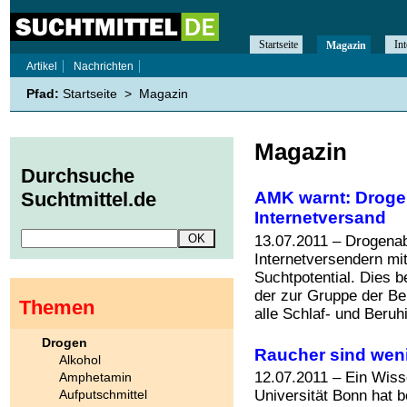
Startseite
Int
Magazin
Artikel
Nachrichten
Pfad:
Startseite
>
Magazin
Magazin
Durchsuche
AMK warnt: Droge
Suchtmittel.de
Internetversand
13.07.2011 – Drogenab
Internetversendern mi
Suchtpotential. Dies b
der zur Gruppe der Be
Themen
alle Schlaf- und Beruh
Drogen
Raucher sind weni
Alkohol
12.07.2011 – Ein Wiss
Amphetamin
Aufputschmittel
Universität Bonn hat 