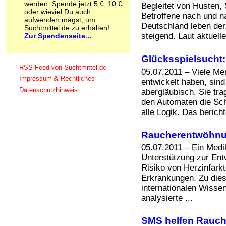
werden. Spende jetzt 5 €, 10 €
Begleitet von Husten,
Schnüffelstoffe
oder wieviel Du auch
Betroffene nach und n
Spice
aufwenden magst, um
Deutschland leben derz
Sucht / Süchte
Suchtmittel.de zu erhalten!
steigend. Laut aktuelle
Zur Spendenseite...
Alkoholsucht
Arbeitssucht
Co-Abhängigkeit
Glücksspielsucht:
Computersucht
RSS-Feed von Suchtmittel.de
05.07.2011 – Viele M
Ess-Brechsucht
Impressum & Rechtliches
entwickelt haben, sind
Essstörungen
Datenschutzhinweis
abergläubisch. Sie tr
Fernsehsucht
den Automaten die Sch
Fresssucht
alle Logik. Das bericht
Internetsucht
Kaufsucht
Koffeinsucht
Raucherentwöhnun
Magersucht
05.07.2011 – Ein Med
Mediensucht
Unterstützung zur En
Medikamentensucht
Risiko von Herzinfark
Nikotinsucht
Erkrankungen. Zu dies
Pornografiesucht
internationalen Wiss
Sammelsucht
analysierte ...
Sexsucht
Spielsucht
Medien
SMS helfen Rauch