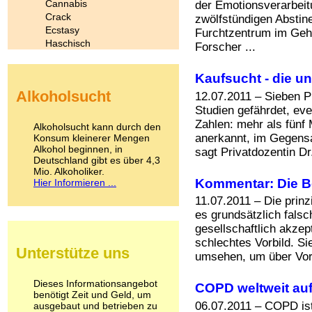
Cannabis
der Emotionsverarbeitu
Crack
zwölfstündigen Abstin
Ecstasy
Furchtzentrum im Gehi
Haschisch
Forscher ...
Heroin
Ibogain
Kaufsucht - die un
Koffein
Alkoholsucht
12.07.2011 – Sieben P
Kokain
Lachgas
Studien gefährdet, eve
LSD
Zahlen: mehr als fünf 
Alkoholsucht kann durch den
Marihuana
anerkannt, im Gegensa
Konsum kleinerer Mengen
Alkohol beginnen, in
Medikamente
sagt Privatdozentin Dr. 
Deutschland gibt es über 4,3
Meskalin
Mio. Alkoholiker.
Metamphetamin
Kommentar: Die B
Hier Informieren ...
Methadon
11.07.2011 – Die prinz
Morphin
es grundsätzlich falsc
Muskatnuss
gesellschaftlich akzept
Nikotin
Opium
schlechtes Vorbild. S
Unterstütze uns
Pilze
umsehen, um über Vorb
Poppers
Psychopharmaka
Dieses Informationsangebot
COPD weltweit au
benötigt Zeit und Geld, um
Schlafmittel
06.07.2011 – COPD is
ausgebaut und betrieben zu
Schmerzmittel