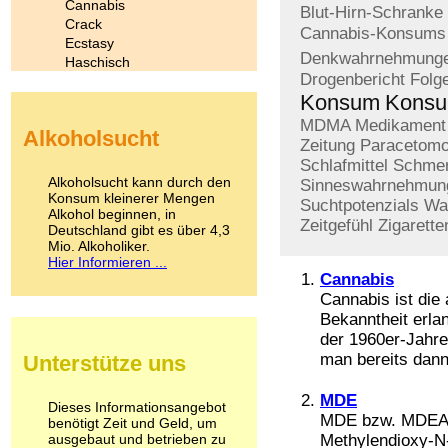
Cannabis
Blut-Hirn-Schranke
Crack
Cannabis-Konsums
Ecstasy
Denkwahrnehmung
Haschisch
Drogenbericht
Folg
Heroin
Konsum
Konsu
Ibogain
Koffein
MDMA
Medikament
Alkoholsucht
Kokain
Zeitung
Paracetomo
Lachgas
Schlafmittel
Schmer
LSD
Alkoholsucht kann durch den
Sinneswahrnehmun
Marihuana
Konsum kleinerer Mengen
Suchtpotenzials
Wa
Alkohol beginnen, in
Medikamente
Zeitgefühl
Zigarette
Deutschland gibt es über 4,3
Meskalin
Mio. Alkoholiker.
Metamphetamin
Hier Informieren ...
Methadon
Cannabis
Morphin
Cannabis ist die
Muskatnuss
Bekanntheit erla
Nikotin
der 1960er-Jahr
Opium
man bereits dann
Unterstütze uns
Pilze
Poppers
MDE
Psychopharmaka
Dieses Informationsangebot
MDE bzw. MDEA s
benötigt Zeit und Geld, um
Schlafmittel
ausgebaut und betrieben zu
Methylendioxy-N
Schmerzmittel