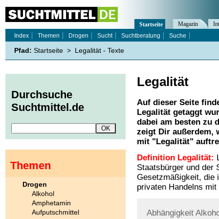
Magazin
In
Startseite
Index
Themen
Drogen
Sucht
Suchtberatung
Suche
Pfad:
Startseite
>
Legalität - Texte
Legalität
Durchsuche
Auf dieser Seite find
Suchtmittel.de
Legalität
getaggt wur
dabei am besten zu d
zeigt Dir außerdem,
mit "
Legalität
" auftr
Definition Legalität:
L
Themen
Staatsbürger und der 
Gesetzmäßigkeit, die 
Drogen
privaten Handelns mit
Alkohol
Amphetamin
Aufputschmittel
Abhängigkeit
Alkoho