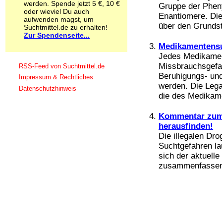
werden. Spende jetzt 5 €, 10 €
Gruppe der Pheny
Schnüffelstoffe
oder wieviel Du auch
Enantiomere. Die
Spice
aufwenden magst, um
über den Grundsto
Sucht / Süchte
Suchtmittel.de zu erhalten!
Zur Spendenseite...
Alkoholsucht
Arbeitssucht
Medikamentens
Co-Abhängigkeit
Jedes Medikament
Computersucht
Missbrauchsgefah
RSS-Feed von Suchtmittel.de
Ess-Brechsucht
Beruhigungs- und
Impressum & Rechtliches
Essstörungen
werden. Die Legal
Datenschutzhinweis
Fernsehsucht
die des Medikame
Fresssucht
Internetsucht
Kommentar zum 
Kaufsucht
herausfinden!
Koffeinsucht
Die illegalen Dr
Magersucht
Suchtgefahren lau
Mediensucht
sich der aktuell
Medikamentensucht
zusammenfassen.
Nikotinsucht
Pornografiesucht
Sammelsucht
Sexsucht
Spielsucht
Medien