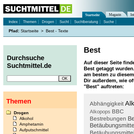
Magazin
In
Startseite
Index
Themen
Drogen
Sucht
Suchtberatung
Suche
Pfad:
Startseite
>
Best - Texte
Best
Durchsuche
Auf dieser Seite find
Suchtmittel.de
Best
getaggt wurden.
am besten zu diesem 
Dir außerdem, wie o
"
Best
" auftreten:
Themen
Al
Abhängigkeit
Be
BBC
Alkopops
Drogen
Be
Bestrebungen
Alkohol
Amphetamin
Betäubungsmitte
Aufputschmittel
Betäubungsmitte