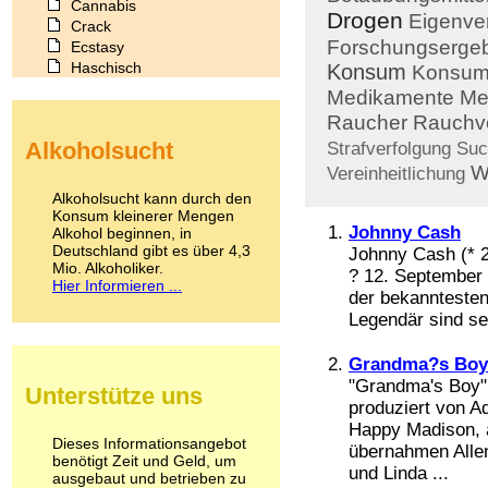
Cannabis
Drogen
Eigenve
Crack
Forschungserge
Ecstasy
Haschisch
Konsum
Konsum
Heroin
Medikamente
Me
Ibogain
Raucher
Rauchv
Koffein
Alkoholsucht
Strafverfolgung
Suc
Kokain
W
Lachgas
Vereinheitlichung
LSD
Alkoholsucht kann durch den
Marihuana
Konsum kleinerer Mengen
Johnny Cash
Alkohol beginnen, in
Medikamente
Deutschland gibt es über 4,3
Johnny Cash (* 2
Meskalin
Mio. Alkoholiker.
Metamphetamin
? 12. September 
Hier Informieren ...
Methadon
der bekannteste
Morphin
Legendär sind sei
Muskatnuss
Nikotin
Grandma?s Boy
Opium
"Grandma's Boy"
Unterstütze uns
Pilze
produziert von 
Poppers
Happy Madison, 
Psychopharmaka
Dieses Informationsangebot
übernahmen Allen
benötigt Zeit und Geld, um
Schlafmittel
und Linda ...
ausgebaut und betrieben zu
Schmerzmittel