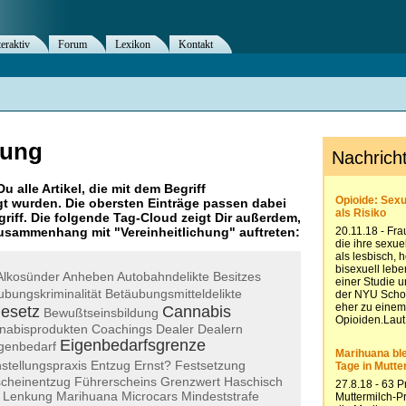
teraktiv
Forum
Lexikon
Kontakt
hung
Du alle Artikel, die mit dem Begriff
t wurden. Die obersten Einträge passen dabei
riff. Die folgende Tag-Cloud zeigt Dir außerdem,
 Zusammenhang mit "
Vereinheitlichung
" auftreten:
Alkosünder
Anheben
Autobahndelikte
Besitzes
ubungskriminalität
Betäubungsmitteldelikte
gesetz
Cannabis
Bewußtseinsbildung
nabisprodukten
Coachings
Dealer
Dealern
Eigenbedarfsgrenze
genbedarf
nstellungspraxis
Entzug
Ernst?
Festsetzung
scheinentzug
Führerscheins
Grenzwert
Haschisch
Lenkung
Marihuana
Microcars
Mindeststrafe