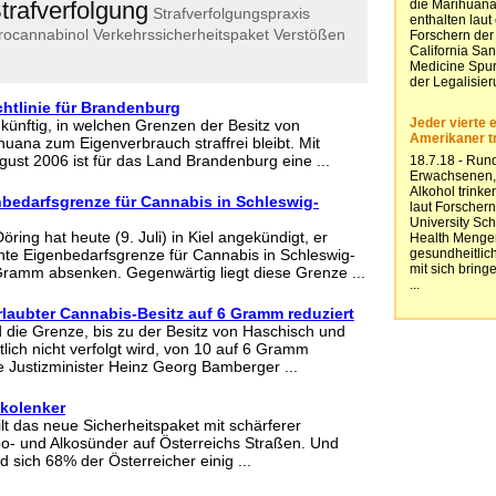
trafverfolgung
Strafverfolgungspraxis
rocannabinol
Verkehrssicherheitspaket
Verstößen
htlinie für Brandenburg
künftig, in welchen Grenzen der Besitz von
uana zum Eigenverbrauch straffrei bleibt. Mit
ust 2006 ist für das Land Brandenburg eine ...
bedarfsgrenze für Cannabis in Schleswig-
öring hat heute (9. Juli) in Kiel angekündigt, er
te Eigenbedarfsgrenze für Cannabis in Schleswig-
Gramm absenken. Gegenwärtig liegt diese Grenze ...
rlaubter Cannabis-Besitz auf 6 Gramm reduziert
d die Grenze, bis zu der Besitz von Haschisch und
lich nicht verfolgt wird, von 10 auf 6 Gramm
te Justizminister Heinz Georg Bamberger ...
lkolenker
lt das neue Sicherheitspaket mit schärferer
o- und Alkosünder auf Österreichs Straßen. Und
nd sich 68% der Österreicher einig ...