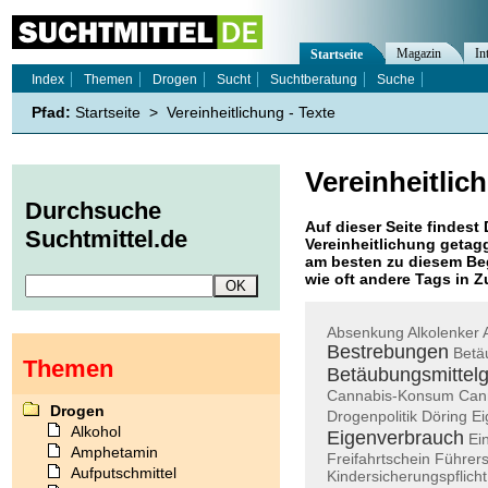
Magazin
In
Startseite
Index
Themen
Drogen
Sucht
Suchtberatung
Suche
Pfad:
Startseite
>
Vereinheitlichung - Texte
Vereinheitlic
Durchsuche
Auf dieser Seite findest 
Suchtmittel.de
Vereinheitlichung
getagg
am besten zu diesem Beg
wie oft andere Tags in
Absenkung
Alkolenker
Bestrebungen
Betä
Themen
Betäubungsmittel
Cannabis-Konsum
Can
Drogen
Drogenpolitik
Döring
Ei
Alkohol
Eigenverbrauch
Ei
Amphetamin
Freifahrtschein
Führer
Aufputschmittel
Kindersicherungspflicht