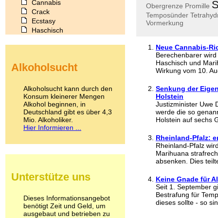
Cannabis
S
Obergrenze
Promille
Crack
Temposünder
Tetrahyd
Ecstasy
Vormerkung
Haschisch
Heroin
Neue Cannabis-Ric
Ibogain
Berechenbarer wird 
Koffein
Haschisch und Marih
Alkoholsucht
Kokain
Wirkung vom 10. Aug
Lachgas
LSD
Alkoholsucht kann durch den
Senkung der Eigen
Marihuana
Konsum kleinerer Mengen
Holstein
Alkohol beginnen, in
Medikamente
Justizminister Uwe D
Deutschland gibt es über 4,3
werde die so genann
Meskalin
Mio. Alkoholiker.
Holstein auf sechs 
Metamphetamin
Hier Informieren ...
Methadon
Rheinland-Pfalz: e
Morphin
Rheinland-Pfalz wir
Muskatnuss
Marihuana strafrecht
Nikotin
absenken. Dies teil
Opium
Unterstütze uns
Pilze
Keine Gnade für A
Seit 1. September gi
Poppers
Bestrafung für Temp
Psychopharmaka
Dieses Informationsangebot
dieses sollte - so si
benötigt Zeit und Geld, um
Schlafmittel
ausgebaut und betrieben zu
Schmerzmittel