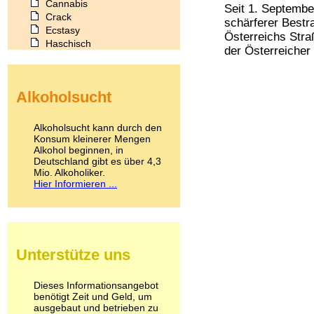
Cannabis
Seit 1. Septembe
Crack
schärferer Bestr
Ecstasy
Österreichs Stra
Haschisch
der Österreicher e
Heroin
Ibogain
Koffein
Alkoholsucht
Kokain
Lachgas
LSD
Alkoholsucht kann durch den
Marihuana
Konsum kleinerer Mengen
Alkohol beginnen, in
Medikamente
Deutschland gibt es über 4,3
Meskalin
Mio. Alkoholiker.
Metamphetamin
Hier Informieren ...
Methadon
Morphin
Muskatnuss
Nikotin
Opium
Unterstütze uns
Pilze
Poppers
Psychopharmaka
Dieses Informationsangebot
benötigt Zeit und Geld, um
Schlafmittel
ausgebaut und betrieben zu
Schmerzmittel