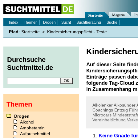
Magazin
In
Startseite
Index
Themen
Drogen
Sucht
Suchtberatung
Suche
Pfad:
Startseite
>
Kindersicherungspflicht - Texte
Kindersicheru
Durchsuche
Auf dieser Seite find
Suchtmittel.de
Kindersicherungspfli
Einträge passen dabe
folgende Tag-Cloud z
in Zusammenhang mi
Themen
Alkolenker
Alkosünder
Coachings
Entzug
Führ
Microcars
Mindeststraf
Drogen
Vereinheitlichung
Verke
Alkohol
Amphetamin
Aufputschmittel
Keine Gnade für