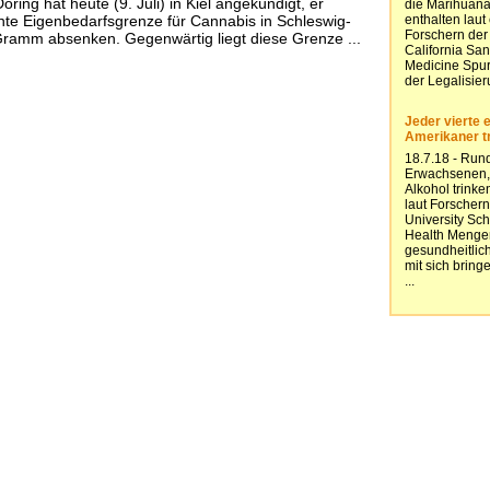
öring hat heute (9. Juli) in Kiel angekündigt, er
te Eigenbedarfsgrenze für Cannabis in Schleswig-
Gramm absenken. Gegenwärtig liegt diese Grenze ...