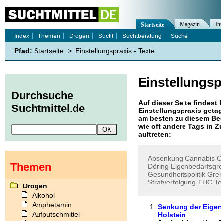
Magazin
In
Startseite
Index
Themen
Drogen
Sucht
Suchtberatung
Suche
Pfad:
Startseite
>
Einstellungspraxis - Texte
Einstellungsp
Durchsuche
Auf dieser Seite findest 
Suchtmittel.de
Einstellungspraxis
getag
am besten zu diesem Beg
wie oft andere Tags in
auftreten:
Absenkung
Cannabis
C
Themen
Döring
Eigenbedarfsgr
Gesundheitspolitik
Gre
Strafverfolgung
THC
Te
Drogen
Alkohol
Amphetamin
Senkung der Eigen
Aufputschmittel
Holstein