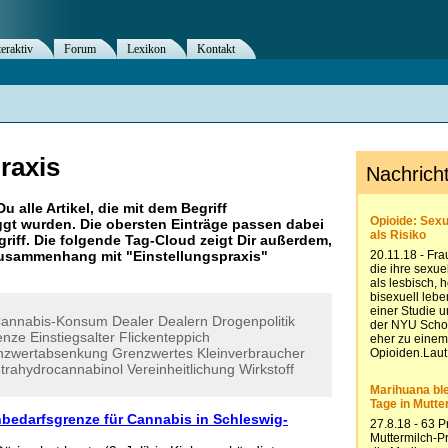
teraktiv
Forum
Lexikon
Kontakt
raxis
Du alle Artikel, die mit dem Begriff
gt wurden. Die obersten Einträge passen dabei
riff. Die folgende Tag-Cloud zeigt Dir außerdem,
 Zusammenhang mit "
Einstellungspraxis
"
annabis-Konsum
Dealer
Dealern
Drogenpolitik
enze
Einstiegsalter
Flickenteppich
nzwertabsenkung
Grenzwertes
Kleinverbraucher
trahydrocannabinol
Vereinheitlichung
Wirkstoff
bedarfsgrenze für Cannabis in Schleswig-