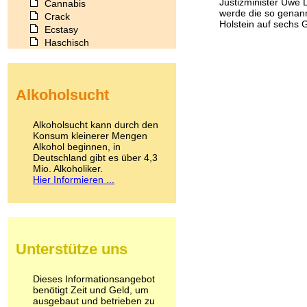
Justizminister Uwe D
Cannabis
werde die so genann
Crack
Holstein auf sechs 
Ecstasy
Haschisch
Heroin
Ibogain
Koffein
Alkoholsucht
Kokain
Lachgas
LSD
Alkoholsucht kann durch den
Marihuana
Konsum kleinerer Mengen
Alkohol beginnen, in
Medikamente
Deutschland gibt es über 4,3
Meskalin
Mio. Alkoholiker.
Metamphetamin
Hier Informieren ...
Methadon
Morphin
Muskatnuss
Nikotin
Opium
Unterstütze uns
Pilze
Poppers
Psychopharmaka
Dieses Informationsangebot
benötigt Zeit und Geld, um
Schlafmittel
ausgebaut und betrieben zu
Schmerzmittel