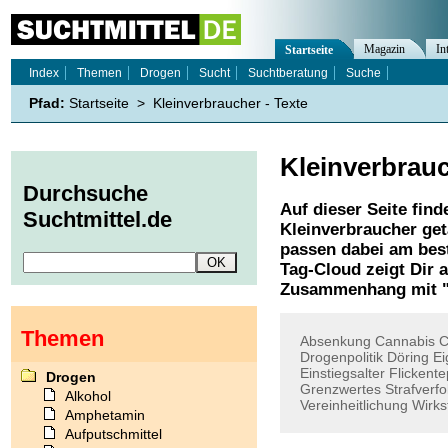
Magazin
In
Startseite
Index
Themen
Drogen
Sucht
Suchtberatung
Suche
Pfad:
Startseite
>
Kleinverbraucher - Texte
Kleinverbrau
Durchsuche
Auf dieser Seite find
Suchtmittel.de
Kleinverbraucher
get
passen dabei am best
Tag-Cloud zeigt Dir 
Zusammenhang mit 
Themen
Absenkung
Cannabis
C
Drogenpolitik
Döring
Ei
Einstiegsalter
Flickente
Drogen
Grenzwertes
Strafverf
Alkohol
Vereinheitlichung
Wirks
Amphetamin
Aufputschmittel