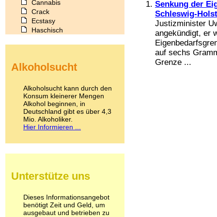
Cannabis
Senkung der Eig
Crack
Schleswig-Holst
Ecstasy
Justizminister Uw
Haschisch
angekündigt, er 
Heroin
Eigenbedarfsgren
Ibogain
auf sechs Gramm
Koffein
Grenze ...
Alkoholsucht
Kokain
Lachgas
LSD
Alkoholsucht kann durch den
Marihuana
Konsum kleinerer Mengen
Alkohol beginnen, in
Medikamente
Deutschland gibt es über 4,3
Meskalin
Mio. Alkoholiker.
Metamphetamin
Hier Informieren ...
Methadon
Morphin
Muskatnuss
Nikotin
Opium
Unterstütze uns
Pilze
Poppers
Psychopharmaka
Dieses Informationsangebot
benötigt Zeit und Geld, um
Schlafmittel
ausgebaut und betrieben zu
Schmerzmittel