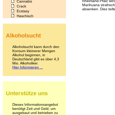
Rheinland-Pfalz wir
Cannabis
Marihuana strafrecht
Crack
absenken. Dies teil
Ecstasy
Haschisch
Heroin
Ibogain
Koffein
Alkoholsucht
Kokain
Lachgas
LSD
Alkoholsucht kann durch den
Marihuana
Konsum kleinerer Mengen
Alkohol beginnen, in
Medikamente
Deutschland gibt es über 4,3
Meskalin
Mio. Alkoholiker.
Metamphetamin
Hier Informieren ...
Methadon
Morphin
Muskatnuss
Nikotin
Opium
Unterstütze uns
Pilze
Poppers
Psychopharmaka
Dieses Informationsangebot
benötigt Zeit und Geld, um
Schlafmittel
ausgebaut und betrieben zu
Schmerzmittel