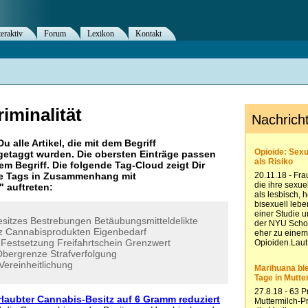
teraktiv
Forum
Lexikon
Kontakt
iminalität
Du alle Artikel, die mit dem Begriff
etaggt wurden. Die obersten Einträge passen
m Begriff. Die folgende Tag-Cloud zeigt Dir
re Tags in Zusammenhang mit
" auftreten:
esitzes
Bestrebungen
Betäubungsmitteldelikte
z
Cannabisprodukten
Eigenbedarf
Festsetzung
Freifahrtschein
Grenzwert
Obergrenze
Strafverfolgung
Vereinheitlichung
rlaubter Cannabis-Besitz auf 6 Gramm reduziert