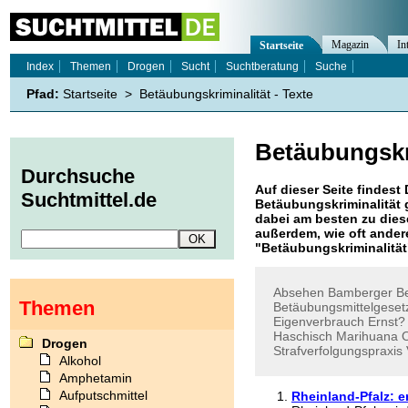
Magazin
In
Startseite
Index
Themen
Drogen
Sucht
Suchtberatung
Suche
Pfad:
Startseite
>
Betäubungskriminalität - Texte
Betäubungskr
Durchsuche
Auf dieser Seite findest 
Suchtmittel.de
Betäubungskriminalität
g
dabei am besten zu diese
außerdem, wie oft ande
"
Betäubungskriminalität
Absehen
Bamberger
B
Themen
Betäubungsmittelgeset
Eigenverbrauch
Ernst?
Haschisch
Marihuana
Drogen
Strafverfolgungspraxis
Alkohol
Amphetamin
Aufputschmittel
Rheinland-Pfalz: e