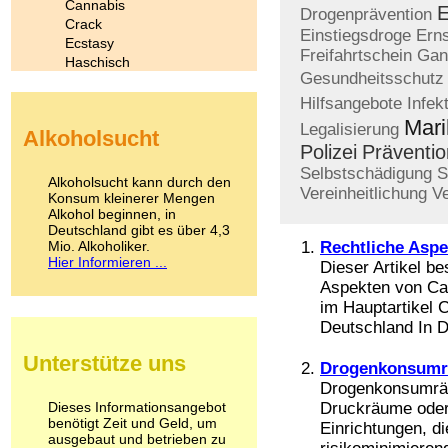
Cannabis
E
Drogenprävention
Crack
Einstiegsdroge
Ern
Ecstasy
Freifahrtschein
Gan
Haschisch
Gesundheitsschutz
Heroin
Ibogain
Hilfsangebote
Infek
Koffein
Mar
Legalisierung
Alkoholsucht
Kokain
Polizei
Präventio
Lachgas
Selbstschädigung
S
LSD
Alkoholsucht kann durch den
Vereinheitlichung
V
Marihuana
Konsum kleinerer Mengen
Alkohol beginnen, in
Medikamente
Deutschland gibt es über 4,3
Meskalin
Mio. Alkoholiker.
Rechtliche Asp
Metamphetamin
Hier Informieren ...
Dieser Artikel be
Methadon
Aspekten von Can
Morphin
im Hauptartikel 
Muskatnuss
Deutschland In D
Nikotin
Opium
Unterstütze uns
Pilze
Drogenkonsum
Poppers
Drogenkonsumräu
Psychopharmaka
Dieses Informationsangebot
Druckräume oder
benötigt Zeit und Geld, um
Schlafmittel
Einrichtungen, di
ausgebaut und betrieben zu
Schmerzmittel