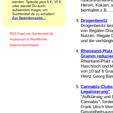
risikominimieren
werden. Spende jetzt 5 €, 10 €
Schnüffelstoffe
Heroin, Kokain, s
oder wieviel Du auch
Spice
aufwenden magst, um
beinhaltet z.B. ...
Sucht / Süchte
Suchtmittel.de zu erhalten!
Zur Spendenseite...
Alkoholsucht
Drogenbesitz
Arbeitssucht
Drogenbesitz bez
Co-Abhängigkeit
von illegalen Dro
Computersucht
RSS-Feed von Suchtmittel.de
Nutzen. Illegale 
Ess-Brechsucht
Impressum & Rechtliches
und die verhängte
Essstörungen
Datenschutzhinweis
Fernsehsucht
Rheinland-Pfalz
Fresssucht
Gramm reduzier
Internetsucht
Rheinland-Pfalz 
Kaufsucht
Koffeinsucht
Haschisch und Mar
Magersucht
von 10 auf 6 Gra
Mediensucht
Heinz Georg Bam
Medikamentensucht
Nikotinsucht
Cannabis-Clubs:
Pornografiesucht
Legalisierung"
Sammelsucht
"Aufklärung und 
Sexsucht
Cannabis", forde
Spielsucht
Frank Ulrich Mon
Medien
Gesundheitsauss