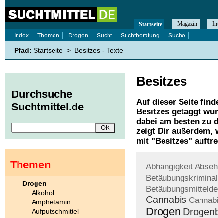
Magazin
In
Startseite
Index
Themen
Drogen
Sucht
Suchtberatung
Suche
Pfad:
Startseite
>
Besitzes - Texte
Besitzes
Durchsuche
Auf dieser Seite find
Suchtmittel.de
Besitzes
getaggt wur
dabei am besten zu d
zeigt Dir außerdem,
mit "
Besitzes
" auftre
Themen
Abhängigkeit
Abseh
Betäubungskriminali
Drogen
Betäubungsmitteldel
Alkohol
Cannabis
Cannab
Amphetamin
Drogen
Drogenb
Aufputschmittel