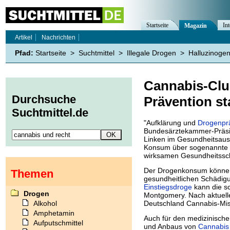
Startseite
Int
Magazin
Artikel
Nachrichten
Pfad:
Startseite
>
Suchtmittel
>
Illegale Drogen
>
Halluzinoge
Cannabis-Clu
Durchsuche
Prävention st
Suchtmittel.de
"Aufklärung und
Drogenpr
Bundesärztekammer-Präsid
Linken im Gesundheitsau
Konsum über sogenannte C
wirksamen Gesundheitssc
Der Drogenkonsum könne 
Themen
gesundheitlichen Schädigu
Einstiegsdroge
kann die sc
Drogen
Montgomery. Nach aktuell
Alkohol
Deutschland Cannabis-Mis
Amphetamin
Auch für den medizinische
Aufputschmittel
und Anbaus von
Cannabis