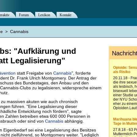
eraktiv
Forum
Lexikon
Kontakt
ne
>
Cannabis
bs: "Aufklärung und
att Legalisierung"
ävention
statt Freigabe von
Cannabis
", forderte
ent Dr. Frank Ulrich Montgomery. Der Antrag der
sschuss des Bundestages, den Anbau und den
annabis-Clubs zu legalisieren, widerspreche einem
hutz.
zu massiven akuten wie auch chronisch
ngen führen. "Eine Legalisierung dieser
hädliche Entwicklung noch fördern", sagte
en Zahlen betreiben etwa 600 000 Personen in
sbrauch oder sind von
Cannabis
abhängig.
n Eigenbedarf sei eine Legalisierung des Besitzes
nicht zielführend, so Montgomery weiter. "Lediglich