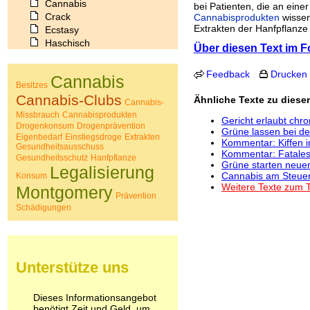
Cannabis
bei Patienten, die an eine
Crack
Cannabisprodukten
wissen
Extrakten der Hanfpflanze s
Ecstasy
Haschisch
Über diesen Text im Fo
Heroin
Ibogain
Feedback
Drucken
Cannabis
Koffein
Besitzes
Kokain
Cannabis-Clubs
Ähnliche Texte zu dies
Cannabis-
Lachgas
Missbrauch
Cannabisprodukten
Gericht erlaubt ch
LSD
Drogenkonsum
Drogenprävention
Grüne lassen bei de
Marihuana
Eigenbedarf
Einstiegsdroge
Extrakten
Kommentar: Kiffen 
Gesundheitsausschuss
Medikamente
Kommentar: Fatales 
Gesundheitsschutz
Hanfpflanze
Meskalin
Grüne starten neue
Legalisierung
Metamphetamin
Cannabis am Steuer:
Konsum
Weitere Texte zum 
Methadon
Montgomery
Prävention
Morphin
Schädigungen
Muskatnuss
Nikotin
Opium
Pilze
Unterstütze uns
Poppers
Psychopharmaka
Schlafmittel
Dieses Informationsangebot
Schmerzmittel
benötigt Zeit und Geld, um