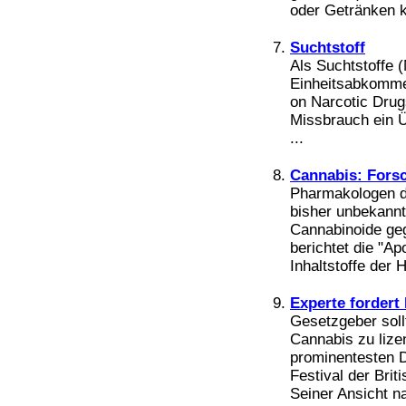
Bücher
oder Getränken k
Filme
Suchtstoff
Als Suchtstoffe 
Einheitsabkomme
on Narcotic Drug
Missbrauch ein Üb
...
Cannabis: Fors
Pharmakologen d
bisher unbekann
Cannabinoide geg
berichtet die "A
Inhaltstoffe der 
Experte fordert
Gesetzgeber soll
Cannabis zu lize
prominentesten 
Festival der Brit
Seiner Ansicht nac