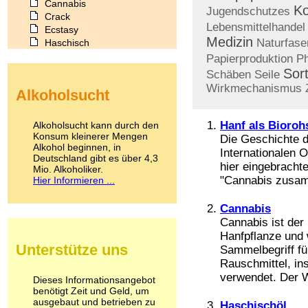
Cannabis
K
Jugendschutzes
Crack
Lebensmittelhandel
Ecstasy
Medizin
Naturfase
Haschisch
Heroin
Papierproduktion
P
Ibogain
Sor
Schäben
Seile
Koffein
Wirkmechanismus
Alkoholsucht
Kokain
Lachgas
LSD
Hanf als Bioroh
Alkoholsucht kann durch den
Marihuana
Konsum kleinerer Mengen
Die Geschichte d
Alkohol beginnen, in
Medikamente
Internationalen 
Deutschland gibt es über 4,3
Meskalin
hier eingebracht
Mio. Alkoholiker.
Metamphetamin
"Cannabis zusam
Hier Informieren ...
Methadon
Morphin
Cannabis
Muskatnuss
Cannabis ist der
Nikotin
Hanfpflanze und 
Opium
Unterstütze uns
Sammelbegriff fü
Pilze
Rauschmittel, i
Poppers
verwendet. Der 
Psychopharmaka
Dieses Informationsangebot
benötigt Zeit und Geld, um
Schlafmittel
ausgebaut und betrieben zu
Schmerzmittel
Haschischöl