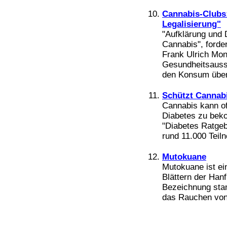
Cannabis-Clubs:
Legalisierung"
"Aufklärung und 
Cannabis", forde
Frank Ulrich Mon
Gesundheitsauss
den Konsum über
Schützt Cannabi
Cannabis kann of
Diabetes zu bek
"Diabetes Ratgeb
rund 11.000 Teil
Mutokuane
Mutokuane ist ei
Blättern der Han
Bezeichnung stam
das Rauchen von