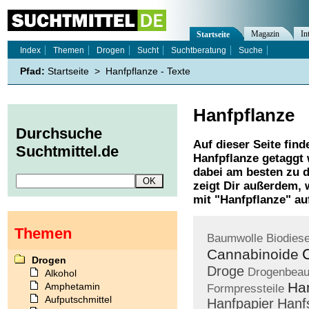
Magazin
In
Startseite
Index
Themen
Drogen
Sucht
Suchtberatung
Suche
Pfad:
Startseite
>
Hanfpflanze - Texte
Hanfpflanze
Durchsuche
Auf dieser Seite find
Suchtmittel.de
Hanfpflanze
getaggt 
dabei am besten zu d
zeigt Dir außerdem,
mit "
Hanfpflanze
" au
Themen
Baumwolle
Biodiese
Cannabinoide
Drogen
Droge
Drogenbeau
Alkohol
Ha
Amphetamin
Formpressteile
Aufputschmittel
Hanfpapier
Hanf