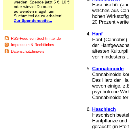
werden. Spende jetzt 5 €, 10 €
Schnüffelstoffe
Haschischöl (auc
oder wieviel Du auch
Spice
welches aus Can
aufwenden magst, um
Sucht / Süchte
Suchtmittel.de zu erhalten!
hohen Wirkstoffg
Zur Spendenseite...
Alkoholsucht
20 Prozent variier
Arbeitssucht
Co-Abhängigkeit
Hanf
Computersucht
RSS-Feed von Suchtmittel.de
Hanf (Cannabis) i
Ess-Brechsucht
der Hanfgewächse
Impressum & Rechtliches
Essstörungen
ältesten Kulturp
Datenschutzhinweis
Fernsehsucht
vor mindestens ..
Fresssucht
Internetsucht
Cannabinoide
Kaufsucht
Cannabinoide kom
Koffeinsucht
Das Harz der Han
Magersucht
wovon einige, z.
Mediensucht
psychotrope Wir
Medikamentensucht
Nikotinsucht
Cannabinoide ter
Pornografiesucht
Sammelsucht
Haschisch
Sexsucht
Haschisch beste
Spielsucht
Hanfpflanze und 
Medien
geraucht (in Pfei