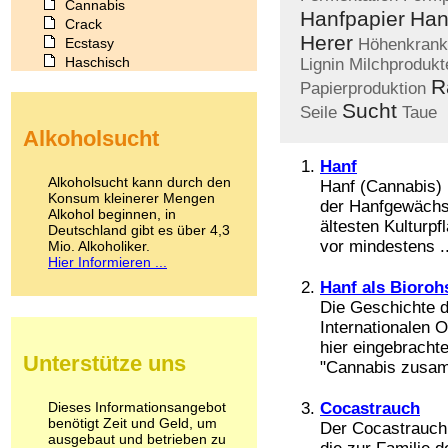
Cannabis
Hanfpapier
Han
Crack
Herer
Ecstasy
Höhenkrank
Haschisch
Lignin
Milchprodukt
Heroin
R
Papierproduktion
Ibogain
Sucht
Seile
Taue
Koffein
Alkoholsucht
Kokain
Lachgas
Hanf
LSD
Alkoholsucht kann durch den
Hanf (Cannabis) i
Marihuana
Konsum kleinerer Mengen
der Hanfgewächse
Alkohol beginnen, in
Medikamente
ältesten Kulturp
Deutschland gibt es über 4,3
Meskalin
vor mindestens ..
Mio. Alkoholiker.
Metamphetamin
Hier Informieren ...
Methadon
Hanf als Bioroh
Morphin
Die Geschichte d
Muskatnuss
Internationalen 
Nikotin
hier eingebracht
Opium
Unterstütze uns
Pilze
"Cannabis zusam
Poppers
Psychopharmaka
Dieses Informationsangebot
Cocastrauch
benötigt Zeit und Geld, um
Schlafmittel
Der Cocastrauch 
ausgebaut und betrieben zu
Schmerzmittel