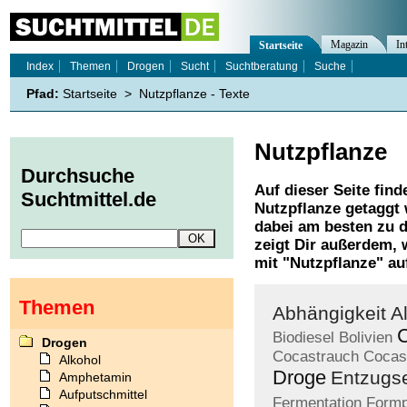
Magazin
In
Startseite
Index
Themen
Drogen
Sucht
Suchtberatung
Suche
Pfad:
Startseite
>
Nutzpflanze - Texte
Nutzpflanze
Durchsuche
Auf dieser Seite find
Suchtmittel.de
Nutzpflanze
getaggt 
dabei am besten zu d
zeigt Dir außerdem,
mit "
Nutzpflanze
" au
Themen
Abhängigkeit
A
Biodiesel
Bolivien
Drogen
Cocastrauch
Cocas
Alkohol
Droge
Entzugs
Amphetamin
Aufputschmittel
Fermentation
Formp