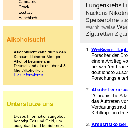
Cannabis
Lungenkrebs
L
Crack
Nikotin
Nackens
Ecstasy
Haschisch
Speiseröhre
Suc
Heroin
Wei
Warnhinweise
Ibogain
Zigaretten
Ziga
Koffein
Alkoholsucht
Kokain
Lachgas
Weißwein: Tägl
LSD
Alkoholsucht kann durch den
Forscher der Bro
Marihuana
Konsum kleinerer Mengen
einem Anstieg v
Alkohol beginnen, in
Medikamente
Deutschland gibt es über 4,3
bei weißen Fraue
Meskalin
Mio. Alkoholiker.
Metamphetamin
deutlichste Zusa
Hier Informieren ...
Methadon
Forschungsleiteri
Morphin
Muskatnuss
Alkohol verurs
Nikotin
?Chronische Alko
Opium
das Auftreten vo
Unterstütze uns
Pilze
Verdauungstrakt,
Poppers
Kehlkopf, in der K
Psychopharmaka
Dieses Informationsangebot
benötigt Zeit und Geld, um
Schlafmittel
Krebsrisiko bei
ausgebaut und betrieben zu
Schmerzmittel