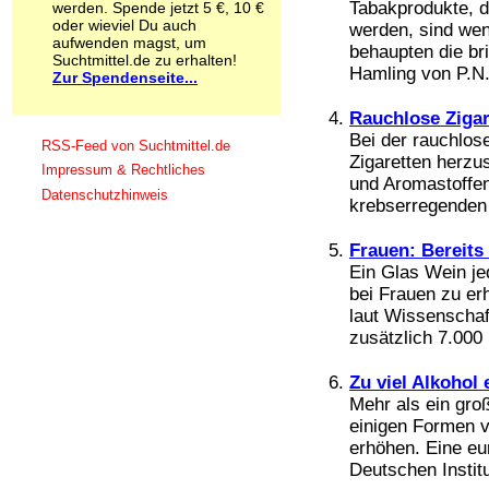
Tabakprodukte, d
werden. Spende jetzt 5 €, 10 €
Schnüffelstoffe
oder wieviel Du auch
werden, sind wen
Spice
aufwenden magst, um
behaupten die br
Sucht / Süchte
Suchtmittel.de zu erhalten!
Hamling von P.N.
Zur Spendenseite...
Alkoholsucht
Arbeitssucht
Rauchlose Zigar
Co-Abhängigkeit
Bei der rauchlos
Computersucht
RSS-Feed von Suchtmittel.de
Ess-Brechsucht
Zigaretten herzus
Impressum & Rechtliches
Essstörungen
und Aromastoffen
Datenschutzhinweis
Fernsehsucht
krebserregenden
Fresssucht
Internetsucht
Frauen: Bereits
Kaufsucht
Ein Glas Wein je
Koffeinsucht
bei Frauen zu er
Magersucht
laut Wissenscha
Mediensucht
zusätzlich 7.000 
Medikamentensucht
Nikotinsucht
Zu viel Alkohol 
Pornografiesucht
Mehr als ein gro
Sammelsucht
einigen Formen v
Sexsucht
erhöhen. Eine eu
Spielsucht
Deutschen Institu
Medien