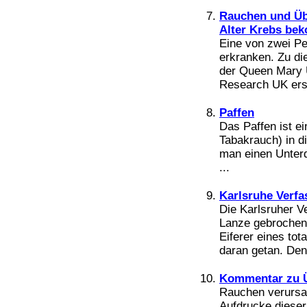
Bücher
Rauchen und Übe
Filme
Alter Krebs b
Eine von zwei Pe
erkranken. Zu d
der Queen Mary U
Research UK erse
Paffen
Das Paffen ist e
Tabakrauch) in d
man einen Unter
...
Karlsruhe Verfa
Die Karlsruher V
Lanze gebrochen 
Eiferer eines to
daran getan. Denn
Kommentar zu Ü
Rauchen verursac
Aufdrucke dieser