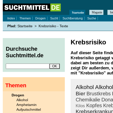
Magazin
In
Startseite
Index
Themen
Drogen
Sucht
Suchtberatung
Suche
Pfad:
Startseite
>
Krebsrisiko - Texte
Krebsrisiko
Durchsuche
Auf dieser Seite find
Suchtmittel.de
Krebsrisiko
getaggt 
dabei am besten zu d
zeigt Dir außerdem,
mit "
Krebsrisiko
" au
Themen
Alkohol
Alkoho
Bier
Brustkrebs
Drogen
Chemikalie
Dona
Alkohol
Amphetamin
Kopfes
Kre
Kilos
Aufputschmittel
Krebserkranku