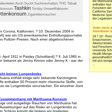
dienleiter.Auch
Sucht
Suchtverhalten
THC
Tabak
Tashkin
kkonsum
Torday
Umweltfaktoren
ettenkonsum
Zigarettenraucher
n Corona, Kalifornien; ? 10. Dezember 2004 in
) war ein US-amerikanischer Enthüllungsjournalist
s Pulitzer-Preises. Nach einer abgebrochenen
 April 1911 in Paisley (Schottland);? 9. Juli 1985 in
er bekannt als Jimmy Kinnon oder Jimmy K - war der
acht keinen Lungenkrebs
huana enthält einige sehr bekannte Karzinogene.
ffe enthalten 50 Prozent mehr chemische Stoffe, von
s sie Lungenkrebs verursachen. Ein einzelner Joint
n Zusammenhang mit Marihuana-Konsum
ßige und ausgiebige Rauchen von Marihuana hat
e Auswirkungen auf das Risiko an Lungenkrebs zu
m Schluss kommt die bislang am breitesten