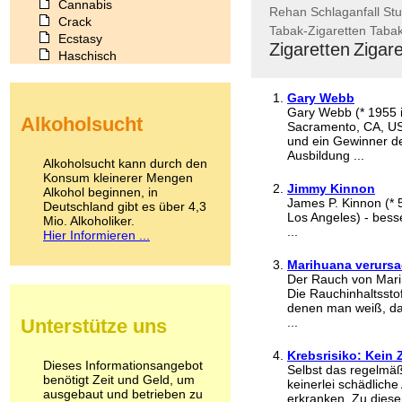
Cannabis
Rehan
Schlaganfall
Stu
Crack
Tabak-Zigaretten
Taba
Ecstasy
Zigaretten
Zigar
Haschisch
Heroin
Ibogain
Gary Webb
Koffein
Gary Webb (* 1955 i
Alkoholsucht
Kokain
Sacramento, CA, USA
Lachgas
und ein Gewinner de
Ausbildung ...
LSD
Alkoholsucht kann durch den
Marihuana
Konsum kleinerer Mengen
Jimmy Kinnon
Alkohol beginnen, in
Medikamente
James P. Kinnon (* 5.
Deutschland gibt es über 4,3
Meskalin
Los Angeles) - bess
Mio. Alkoholiker.
Metamphetamin
...
Hier Informieren ...
Methadon
Morphin
Marihuana verurs
Muskatnuss
Der Rauch von Mari
Die Rauchinhaltssto
Nikotin
denen man weiß, das
Opium
Unterstütze uns
...
Pilze
Poppers
Krebsrisiko: Kei
Psychopharmaka
Dieses Informationsangebot
Selbst das regelmä
benötigt Zeit und Geld, um
Schlafmittel
keinerlei schädlich
ausgebaut und betrieben zu
Schmerzmittel
erkranken. Zu diese