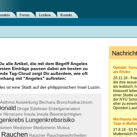
teraktiv
Forum
Lexikon
Kontakt
Du alle Artikel, die mit dem Begriff
Angeles
rsten Einträge passen dabei am besten zu
ende Tag-Cloud zeigt Dir außerdem, wie oft
nhang mit "
Angeles
" auftreten:
es ist eine Stadt auf der philippinischen Insel Luzón.
Asthma
Auswirkung
Bechara
Bronchialkarzinom
Donald
Droge
Edelman
Enkelgeneration
on
Hirnscans
Insula
Insula-Beeinträchtigten
genkrebs
Lungenkrebsrisiko
ismen
Mediziner
Medizinerin
Mutius
Rauchen
Raucher
Rauchgewohnheiten