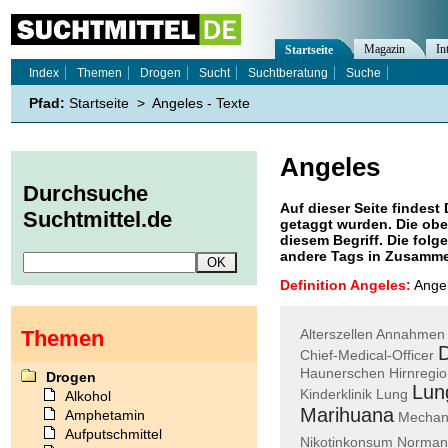
Magazin
In
Startseite
Index
Themen
Drogen
Sucht
Suchtberatung
Suche
Pfad:
Startseite
>
Angeles - Texte
Angeles
Durchsuche
Auf dieser Seite findest 
Suchtmittel.de
getaggt wurden. Die obe
diesem Begriff. Die folg
andere Tags in Zusamme
Definition Angeles:
Angel
Themen
Alterszellen
Annahmen
Chief-Medical-Officer
Haunerschen
Hirnregi
Drogen
Lun
Kinderklinik
Lung
Alkohol
Marihuana
Amphetamin
Mechan
Aufputschmittel
Nikotinkonsum
Norman