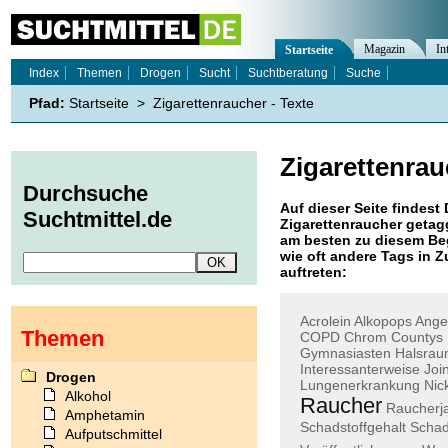
Magazin
In
Startseite
Index
Themen
Drogen
Sucht
Suchtberatung
Suche
Pfad:
Startseite
>
Zigarettenraucher - Texte
Zigarettenrau
Durchsuche
Auf dieser Seite findest 
Suchtmittel.de
Zigarettenraucher
getagg
am besten zu diesem Beg
wie oft andere Tags in
auftreten:
Acrolein
Alkopops
Ange
Themen
COPD
Chrom
Countys
Gymnasiasten
Halsra
Interessanterweise
Join
Drogen
Lungenerkrankung
Nic
Alkohol
Raucher
Raucherj
Amphetamin
Schadstoffgehalt
Schad
Aufputschmittel