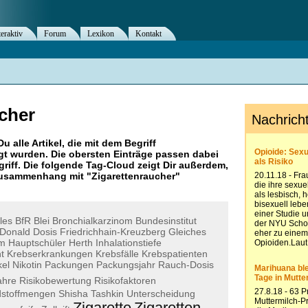
teraktiv
Forum
Lexikon
Kontakt
cher
Du alle Artikel, die mit dem Begriff
t wurden. Die obersten Einträge passen dabei
riff. Die folgende Tag-Cloud zeigt Dir außerdem,
 Zusammenhang mit "
Zigarettenraucher
"
les
BfR
Blei
Bronchialkarzinom
Bundesinstitut
Donald
Dosis
Friedrichhain-Kreuzberg
Gleiches
um
Hauptschüler
Herth
Inhalationstiefe
t
Krebserkrankungen
Krebsfälle
Krebspatienten
kel
Nikotin
Packungen
Packungsjahr
Rauch-Dosis
ahre
Risikobewertung
Risikofaktoren
stoffmengen
Shisha
Tashkin
Unterscheidung
Zigarette
Zigaretten