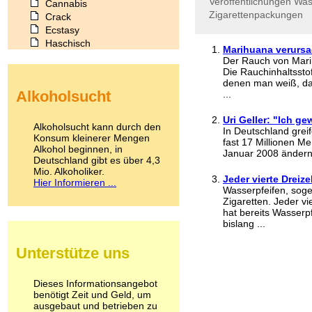
Veröffentlichungen
Was
Cannabis
Zigarettenpackungen
Crack
Ecstasy
Haschisch
Marihuana verurs
Heroin
Der Rauch von Mari
Ibogain
Die Rauchinhaltssto
Koffein
denen man weiß, das
Alkoholsucht
...
Kokain
Lachgas
Uri Geller: "Ich 
LSD
Alkoholsucht kann durch den
In Deutschland grei
Marihuana
Konsum kleinerer Mengen
fast 17 Millionen Me
Alkohol beginnen, in
Medikamente
Januar 2008 ändern. 
Deutschland gibt es über 4,3
Meskalin
Mio. Alkoholiker.
Metamphetamin
Jeder vierte Dreiz
Hier Informieren ...
Methadon
Wasserpfeifen, soge
Zigaretten. Jeder vi
Morphin
hat bereits Wasserpf
Muskatnuss
bislang ...
Nikotin
Opium
Unterstütze uns
Pilze
Poppers
Psychopharmaka
Dieses Informationsangebot
benötigt Zeit und Geld, um
Schlafmittel
ausgebaut und betrieben zu
Schmerzmittel