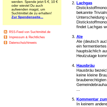
werden. Spende jetzt 5 €, 10 €
Lachgas
Schnüffelstoffe
oder wieviel Du auch
Distickstoffmonox
Spice
aufwenden magst, um
bekannte Trivialn
Sucht / Süchte
Suchtmittel.de zu erhalten!
Zur Spendenseite...
Alkoholsucht
Unterscheidung 
Arbeitssucht
Distickstoffmono
Co-Abhängigkeit
findet Lachgas w
Computersucht
RSS-Feed von Suchtmittel.de
Ess-Brechsucht
Ale
Impressum & Rechtliches
Essstörungen
Ale (deutsch auch
Datenschutzhinweis
Fernsehsucht
ein fermentierte
Fresssucht
hauptsächlich au
Internetsucht
Heutzutage kommt
Kaufsucht
Koffeinsucht
Hausbräu
Magersucht
Hausbräu bezeich
Mediensucht
keine kleine Bra
Medikamentensucht
brauberechtigten
Nikotinsucht
Gemeindebrauhaus
Pornografiesucht
...
Sammelsucht
Sexsucht
Spielsucht
Kommentar zum
Medien
In keinem andere