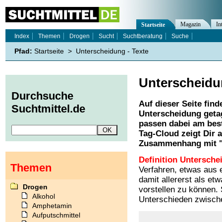
Magazin
In
Startseite
Index
Themen
Drogen
Sucht
Suchtberatung
Suche
Pfad:
Startseite
>
Unterscheidung - Texte
Unterscheid
Durchsuche
Auf dieser Seite find
Suchtmittel.de
Unterscheidung
geta
passen dabei am best
Tag-Cloud zeigt Dir 
Zusammenhang mit 
Definition Untersche
Themen
Verfahren, etwas aus
damit allererst als e
Drogen
vorstellen zu können. 
Alkohol
Unterschieden zwisch
Amphetamin
Aufputschmittel