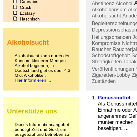
Cannabis
Abstinenz
Alcohol
Crack
Alkoholkonsum
Alk
Ecstasy
Alkoholsucht
Antide
Haschisch
Begleiterscheinung
Heroin
Depressionsphasen
Ibogain
Koffein
Heilungschancen
J
Alkoholsucht
Kokain
Kompromiss
Nichtr
Lachgas
Raucher
Raucherja
LSD
Schadstoffgehalt
Sc
Alkoholsucht kann durch den
Marihuana
Konsum kleinerer Mengen
Streitigkeiten
Tabak
Alkohol beginnen, in
Medikamente
Veröffentlichungen
Deutschland gibt es über 4,3
Meskalin
Zigaretten-Lobby
Zi
Mio. Alkoholiker.
Metamphetamin
Hier Informieren ...
Zuständen
Methadon
Morphin
Muskatnuss
Genussmittel
Nikotin
Als Genussmittel
Opium
Einnahme oder 
Unterstütze uns
Pilze
angenehmes Gefü
Poppers
munter machen, 
Psychopharmaka
Dieses Informationsangebot
beseitigen. ...
benötigt Zeit und Geld, um
Schlafmittel
ausgebaut und betrieben zu
Schmerzmittel