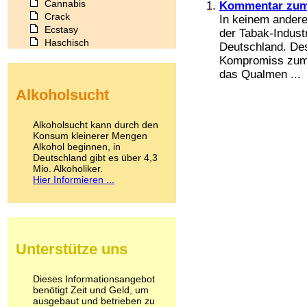
Cannabis
Kommentar zum
Crack
In keinem andere
Ecstasy
der Tabak-Industr
Haschisch
Deutschland. Des
Heroin
Kompromiss zum
Ibogain
das Qualmen ...
Koffein
Alkoholsucht
Kokain
Lachgas
LSD
Alkoholsucht kann durch den
Marihuana
Konsum kleinerer Mengen
Alkohol beginnen, in
Medikamente
Deutschland gibt es über 4,3
Meskalin
Mio. Alkoholiker.
Metamphetamin
Hier Informieren ...
Methadon
Morphin
Muskatnuss
Nikotin
Opium
Unterstütze uns
Pilze
Poppers
Psychopharmaka
Dieses Informationsangebot
benötigt Zeit und Geld, um
Schlafmittel
ausgebaut und betrieben zu
Schmerzmittel