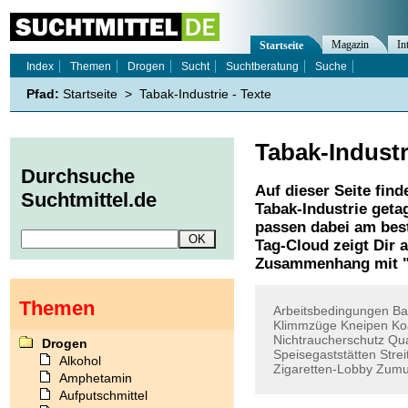
Magazin
In
Startseite
Index
Themen
Drogen
Sucht
Suchtberatung
Suche
Pfad:
Startseite
>
Tabak-Industrie - Texte
Tabak-Industr
Durchsuche
Auf dieser Seite find
Suchtmittel.de
Tabak-Industrie
getag
passen dabei am best
Tag-Cloud zeigt Dir 
Zusammenhang mit 
Themen
Arbeitsbedingungen
Ba
Klimmzüge
Kneipen
Ko
Nichtraucherschutz
Qu
Drogen
Speisegaststätten
Strei
Alkohol
Zigaretten-Lobby
Zumu
Amphetamin
Aufputschmittel