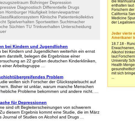
Bezugszeitraum
Bühringer
Depression
pressive
Diagnostisch
Differentielle
Drugs
en
Homburger
Häufigkeit
Interviewpartner
Klassifikationssystem
Klinische
Patientenkollektivs
ucht
Spielverhalten
Sportwetten
Suchtmacher
oche
Süchten
TU
Trinkverhalten
Unterscheidung
auer
en bei Kindern und Jugendlichen
bei Kindern und Jugendlichen weiterhin ein ernst
 darstellt, belegen die Ergebnisse einer
ersuchung an 22 großen deutschen Kinderkliniken,
 einer Arbeitsgruppe ...
 schichtübergreifendes Problem
tudie wollen sich Forscher der Glücksspielsucht auf
hern. Bisher ist unklar, warum manche Menschen
rhebliche Probleme bekommen und andere nicht. ...
sache für Depressionen
e sind oft Begleiterscheinungen von schwerem
Zu diesem Ergebnis kommt eine Studie, die im März
 Journal of Studies on Alcohol and Drugs ...