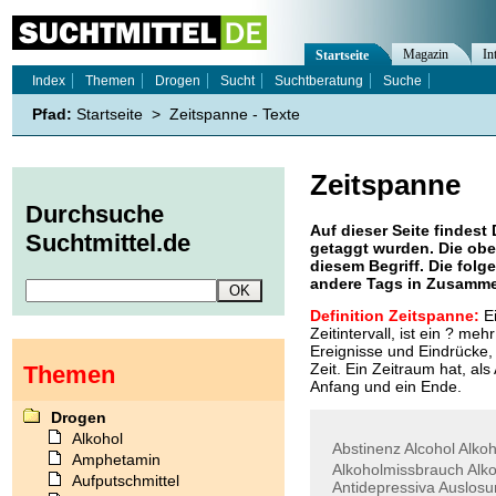
Magazin
In
Startseite
Index
Themen
Drogen
Sucht
Suchtberatung
Suche
Pfad:
Startseite
>
Zeitspanne - Texte
Zeitspanne
Durchsuche
Auf dieser Seite findest 
Suchtmittel.de
getaggt wurden. Die obe
diesem Begriff. Die folg
andere Tags in Zusamme
Definition Zeitspanne:
Ei
Zeitintervall, ist ein ? m
Ereignisse und Eindrücke, 
Zeit. Ein Zeitraum hat, als
Themen
Anfang und ein Ende.
Drogen
Alkohol
Abstinenz
Alcohol
Alkoh
Amphetamin
Alkoholmissbrauch
Alk
Aufputschmittel
Antidepressiva
Auslosu