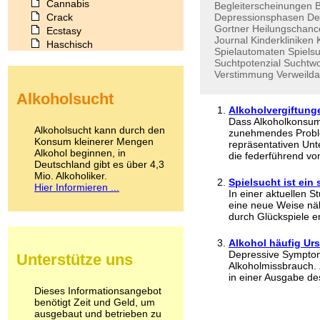
Cannabis
Begleiterscheinungen
Crack
Depressionsphasen
De
Gortner
Heilungschanc
Ecstasy
Journal
Kinderkliniken
Haschisch
Spielautomaten
Spiels
Heroin
Suchtpotenzial
Suchtw
Ibogain
Verstimmung
Verweild
Koffein
Alkoholsucht
Kokain
Alkoholvergiftung
Lachgas
Dass Alkoholkonsum 
LSD
Alkoholsucht kann durch den
zunehmendes Problem
Marihuana
Konsum kleinerer Mengen
repräsentativen Unt
Alkohol beginnen, in
Medikamente
die federführend von
Deutschland gibt es über 4,3
Meskalin
Mio. Alkoholiker.
Metamphetamin
Spielsucht ist ein
Hier Informieren ...
Methadon
In einer aktuellen S
eine neue Weise nä
Morphin
durch Glückspiele e
Muskatnuss
Nikotin
Alkohol häufig Ur
Opium
Depressive Symptom
Unterstütze uns
Pilze
Alkoholmissbrauch. 
Poppers
in einer Ausgabe des
Psychopharmaka
Dieses Informationsangebot
benötigt Zeit und Geld, um
Schlafmittel
ausgebaut und betrieben zu
Schmerzmittel