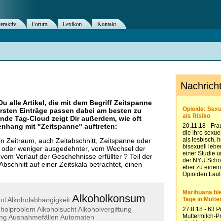
teraktiv
Forum
Lexikon
Kontakt
Du alle Artikel, die mit dem Begriff
Zeitspanne
rsten Einträge passen dabei am besten zu
ende Tag-Cloud zeigt Dir außerdem, wie oft
nhang mit "
Zeitspanne
" auftreten:
n Zeitraum, auch Zeitabschnitt, Zeitspanne oder
ehr oder weniger ausgedehnter, vom Wechsel der
vom Verlauf der Geschehnisse erfüllter ? Teil der
 Abschnitt auf einer Zeitskala betrachtet, einen
Alkoholkonsum
ol
Alkoholabhängigkeit
oholproblem
Alkoholsucht
Alkoholvergiftung
ng
Ausnahmefällen
Automaten