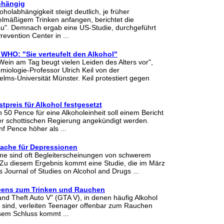
abhängig
oholabhängigkeit steigt deutlich, je früher
elmäßigem Trinken anfangen, berichtet die
". Demnach ergab eine US-Studie, durchgeführt
evention Center in ...
t WHO: "Sie verteufelt den Alkohol"
Wein am Tag beugt vielen Leiden des Alters vor",
miologie-Professor Ulrich Keil von der
lms-Universität Münster. Keil protestiert gegen
tpreis für Alkohol festgesetzt
 50 Pence für eine Alkoholeinheit soll einem Bericht
er schottischen Regierung angekündigt werden.
nf Pence höher als ...
sache für Depressionen
e sind oft Begleiterscheinungen von schwerem
Zu diesem Ergebnis kommt eine Studie, die im März
 Journal of Studies on Alcohol and Drugs ...
eens zum Trinken und Rauchen
and Theft Auto V" (GTA V), in denen häufig Alkohol
 sind, verleiten Teenager offenbar zum Rauchen
sem Schluss kommt ...