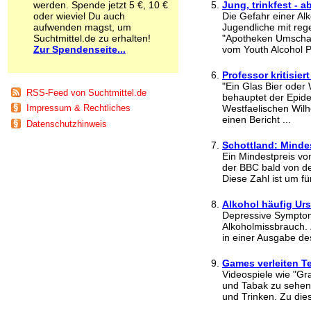
werden. Spende jetzt 5 €, 10 €
Jung, trinkfest - 
Schnüffelstoffe
oder wieviel Du auch
Die Gefahr einer Alk
Spice
aufwenden magst, um
Jugendliche mit reg
Sucht / Süchte
Suchtmittel.de zu erhalten!
"Apotheken Umschau
Zur Spendenseite...
Alkoholsucht
vom Youth Alcohol Pr
Arbeitssucht
Professor kritisier
Co-Abhängigkeit
"Ein Glas Bier oder 
Computersucht
RSS-Feed von Suchtmittel.de
behauptet der Epide
Ess-Brechsucht
Westfaelischen Wilhe
Impressum & Rechtliches
Essstörungen
einen Bericht ...
Datenschutzhinweis
Fernsehsucht
Fresssucht
Schottland: Mindes
Internetsucht
Ein Mindestpreis von
der BBC bald von d
Kaufsucht
Diese Zahl ist um fü
Koffeinsucht
Magersucht
Alkohol häufig Ur
Mediensucht
Depressive Symptom
Medikamentensucht
Alkoholmissbrauch. 
Nikotinsucht
in einer Ausgabe des
Pornografiesucht
Sammelsucht
Games verleiten T
Sexsucht
Videospiele wie "Gr
und Tabak zu sehen
Spielsucht
und Trinken. Zu die
Medien