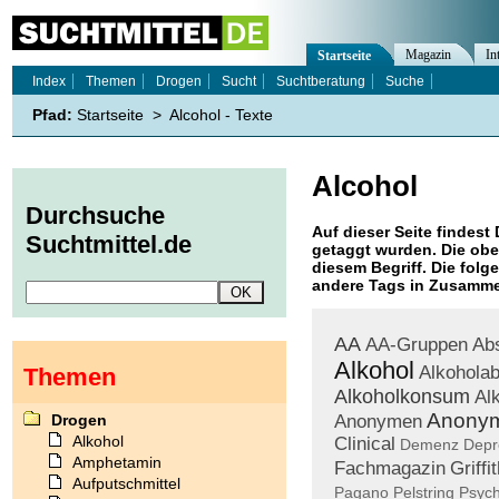
Magazin
In
Startseite
Index
Themen
Drogen
Sucht
Suchtberatung
Suche
Pfad:
Startseite
>
Alcohol - Texte
Alcohol
Durchsuche
Auf dieser Seite findest 
Suchtmittel.de
getaggt wurden. Die obe
diesem Begriff. Die folg
andere Tags in Zusamme
AA
AA-Gruppen
Ab
Alkohol
Alkoholab
Themen
Alkoholkonsum
Al
Anony
Drogen
Anonymen
Alkohol
Clinical
Demenz
Depr
Amphetamin
Fachmagazin
Griffi
Aufputschmittel
Pagano
Pelstring
Psych