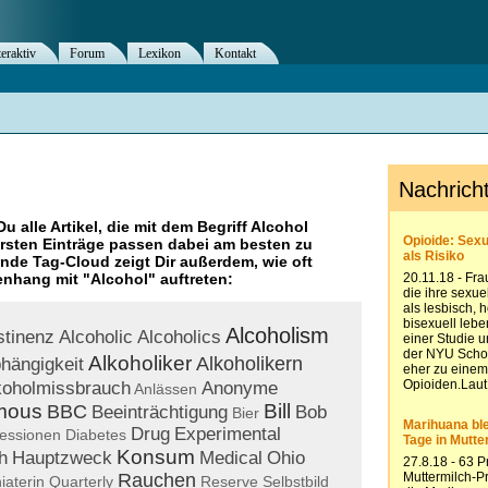
teraktiv
Forum
Lexikon
Kontakt
Du alle Artikel, die mit dem Begriff
Alcohol
rsten Einträge passen dabei am besten zu
ende Tag-Cloud zeigt Dir außerdem, wie oft
nhang mit "
Alcohol
" auftreten:
Alcoholism
stinenz
Alcoholic
Alcoholics
Alkoholiker
Alkoholikern
hängigkeit
koholmissbrauch
Anonyme
Anlässen
mous
Bill
BBC
Beeinträchtigung
Bob
Bier
Drug
Experimental
essionen
Diabetes
Konsum
th
Hauptzweck
Medical
Ohio
Rauchen
iaterin
Quarterly
Reserve
Selbstbild