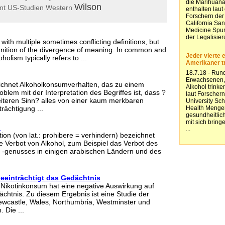
Wilson
nt
US-Studien
Western
 with multiple sometimes conflicting definitions, but
gnition of the divergence of meaning. In common and
holism typically refers to ...
ichnet Alkoholkonsumverhalten, das zu einem
oblem mit der Interpretation des Begriffes ist, dass ?
iteren Sinn? alles von einer kaum merkbaren
rächtigung ...
n
tion (von lat.: prohibere = verhindern) bezeichnet
e Verbot von Alkohol, zum Beispiel das Verbot des
 -genusses in einigen arabischen Ländern und des
eeinträchtigt das Gedächtnis
 Nikotinkonsum hat eine negative Auswirkung auf
ächtnis. Zu diesem Ergebnis ist eine Studie der
ewcastle, Wales, Northumbria, Westminster und
 Die ...