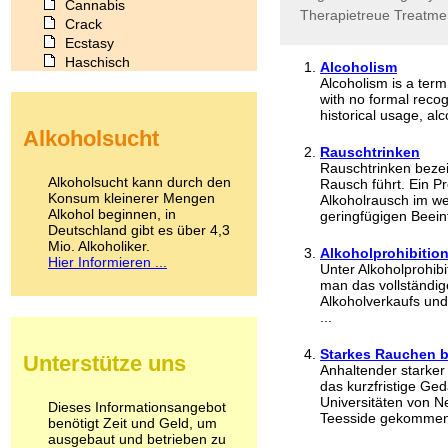
Cannabis
Therapietreue
Treatme
Crack
Ecstasy
Haschisch
Alcoholism
Heroin
Alcoholism is a term
with no formal reco
Ibogain
historical usage, alco
Koffein
Alkoholsucht
Kokain
Rauschtrinken
Lachgas
Rauschtrinken beze
LSD
Alkoholsucht kann durch den
Rausch führt. Ein Pr
Marihuana
Konsum kleinerer Mengen
Alkoholrausch im we
Alkohol beginnen, in
Medikamente
geringfügigen Beeint
Deutschland gibt es über 4,3
Meskalin
Mio. Alkoholiker.
Metamphetamin
Alkoholprohibitio
Hier Informieren ...
Unter Alkoholprohibi
Methadon
man das vollständig
Morphin
Alkoholverkaufs und
Muskatnuss
...
Nikotin
Opium
Starkes Rauchen b
Unterstütze uns
Pilze
Anhaltender starker
Poppers
das kurzfristige Ged
Universitäten von N
Psychopharmaka
Dieses Informationsangebot
Teesside gekommen.
benötigt Zeit und Geld, um
Schlafmittel
ausgebaut und betrieben zu
Schmerzmittel