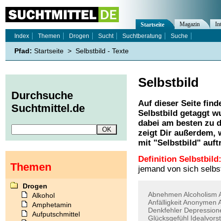
Magazin
In
Startseite
Index
Themen
Drogen
Sucht
Suchtberatung
Suche
Pfad:
Startseite
>
Selbstbild - Texte
Selbstbild
Durchsuche
Auf dieser Seite find
Suchtmittel.de
Selbstbild
getaggt wu
dabei am besten zu d
zeigt Dir außerdem,
mit "
Selbstbild
" auft
Definition Selbstbild
Themen
jemand von sich selbs
Drogen
Abnehmen
Alcoholism
Alkohol
Anfälligkeit
Anonymen
Amphetamin
Denkfehler
Depression
Aufputschmittel
Glücksgefühl
Idealvors