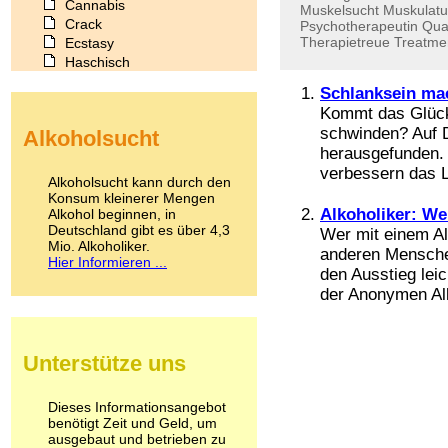
Cannabis
Muskelsucht
Muskulatu
Crack
Psychotherapeutin
Qua
Therapietreue
Treatme
Ecstasy
Haschisch
Heroin
Schlanksein mac
Ibogain
Kommt das Glück,
Koffein
schwinden? Auf D
Alkoholsucht
Kokain
herausgefunden. 
Lachgas
verbessern das L
LSD
Alkoholsucht kann durch den
Marihuana
Konsum kleinerer Mengen
Alkoholiker: Wer
Alkohol beginnen, in
Medikamente
Deutschland gibt es über 4,3
Meskalin
Wer mit einem A
Mio. Alkoholiker.
Metamphetamin
anderen Menschen 
Hier Informieren ...
Methadon
den Ausstieg lei
Morphin
der Anonymen Alk
Muskatnuss
Nikotin
Opium
Unterstütze uns
Pilze
Poppers
Psychopharmaka
Dieses Informationsangebot
benötigt Zeit und Geld, um
Schlafmittel
ausgebaut und betrieben zu
Schmerzmittel