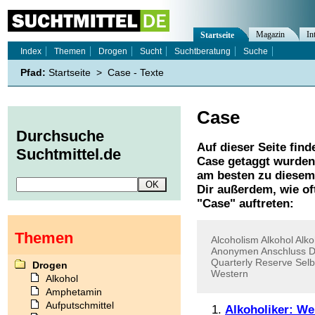
Magazin
In
Startseite
Index
Themen
Drogen
Sucht
Suchtberatung
Suche
Pfad:
Startseite
>
Case - Texte
Case
Durchsuche
Auf dieser Seite find
Suchtmittel.de
Case
getaggt wurden.
am besten zu diesem 
Dir außerdem, wie o
"
Case
" auftreten:
Themen
Alcoholism
Alkohol
Alko
Anonymen
Anschluss
D
Quarterly
Reserve
Selb
Drogen
Western
Alkohol
Amphetamin
Aufputschmittel
Alkoholiker: Wer