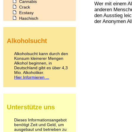
Cannabis
Wer mit einem A
Crack
anderen Menschen 
Ecstasy
den Ausstieg lei
Haschisch
der Anonymen Alk
Heroin
Ibogain
Koffein
Alkoholsucht
Kokain
Lachgas
LSD
Alkoholsucht kann durch den
Marihuana
Konsum kleinerer Mengen
Alkohol beginnen, in
Medikamente
Deutschland gibt es über 4,3
Meskalin
Mio. Alkoholiker.
Metamphetamin
Hier Informieren ...
Methadon
Morphin
Muskatnuss
Nikotin
Opium
Unterstütze uns
Pilze
Poppers
Psychopharmaka
Dieses Informationsangebot
benötigt Zeit und Geld, um
Schlafmittel
ausgebaut und betrieben zu
Schmerzmittel