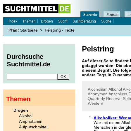
Magazin
In
Startseite
Index
Themen
Drogen
Sucht
Suchtberatung
Suche
Pfad:
Startseite
>
Pelstring - Texte
Pelstring
Durchsuche
Auf dieser Seite findest 
Suchtmittel.de
getaggt wurden. Die obe
diesem Begriff. Die folg
andere Tags in Zusamme
Alcoholism
Alkohol
Alko
Anonymen
Anschluss
C
Themen
Quarterly
Reserve
Selb
Western
Drogen
Alkohol
Alkoholiker: Wer an
Amphetamin
Wer mit einem Alko
Aufputschmittel
Menschen in der gleic