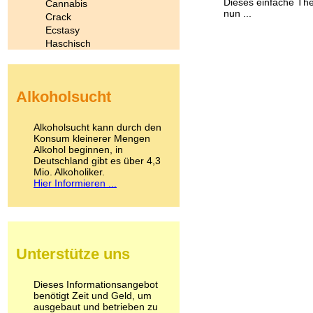
Dieses einfache Th
Cannabis
nun ...
Crack
Ecstasy
Haschisch
Heroin
Ibogain
Koffein
Alkoholsucht
Kokain
Lachgas
LSD
Alkoholsucht kann durch den
Marihuana
Konsum kleinerer Mengen
Alkohol beginnen, in
Medikamente
Deutschland gibt es über 4,3
Meskalin
Mio. Alkoholiker.
Metamphetamin
Hier Informieren ...
Methadon
Morphin
Muskatnuss
Nikotin
Opium
Unterstütze uns
Pilze
Poppers
Psychopharmaka
Dieses Informationsangebot
benötigt Zeit und Geld, um
Schlafmittel
ausgebaut und betrieben zu
Schmerzmittel