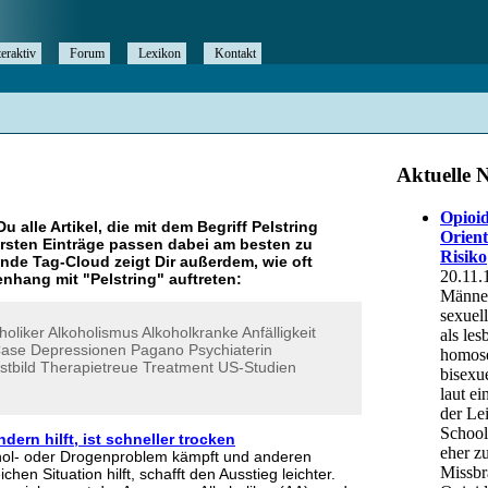
teraktiv
Forum
Lexikon
Kontakt
Du alle Artikel, die mit dem Begriff
Pelstring
rsten Einträge passen dabei am besten zu
ende Tag-Cloud zeigt Dir außerdem, wie oft
nhang mit "
Pelstring
" auftreten:
holiker
Alkoholismus
Alkoholkranke
Anfälligkeit
ase
Depressionen
Pagano
Psychiaterin
stbild
Therapietreue
Treatment
US-Studien
dern hilft, ist schneller trocken
hol- oder Drogenproblem kämpft und anderen
hen Situation hilft, schafft den Ausstieg leichter.