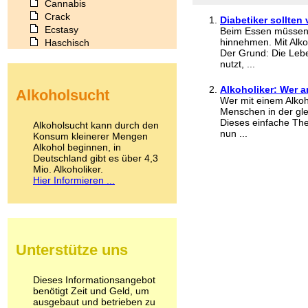
Cannabis
Crack
Diabetiker sollten
Ecstasy
Beim Essen müssen
hinnehmen. Mit Alkoh
Haschisch
Der Grund: Die Lebe
Heroin
nutzt, ...
Ibogain
Koffein
Alkoholiker: Wer an
Alkoholsucht
Kokain
Wer mit einem Alko
Lachgas
Menschen in der gleic
LSD
Dieses einfache Th
Alkoholsucht kann durch den
nun ...
Marihuana
Konsum kleinerer Mengen
Alkohol beginnen, in
Medikamente
Deutschland gibt es über 4,3
Meskalin
Mio. Alkoholiker.
Metamphetamin
Hier Informieren ...
Methadon
Morphin
Muskatnuss
Nikotin
Opium
Unterstütze uns
Pilze
Poppers
Psychopharmaka
Dieses Informationsangebot
benötigt Zeit und Geld, um
Schlafmittel
ausgebaut und betrieben zu
Schmerzmittel