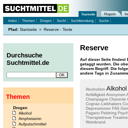
Magazin
In
Startseite
Index
Themen
Drogen
Sucht
Suchtberatung
Suche
Pfad:
Startseite
>
Reserve - Texte
Reserve
Durchsuche
Auf dieser Seite findest 
Suchtmittel.de
getaggt wurden. Die obe
diesem Begriff. Die folg
andere Tags in Zusamme
Alkohol
Alcoholism
Anfälligkeit
Anonymen
Themen
Champagne
Charente
Cognac-Liebhabers
Co
Drogen
Depressionen
FAß
Gen
Pagano
Pelstring
Psych
Alkohol
Therapietreue
Treatme
Amphetamin
Weinbrand
Aufputschmittel