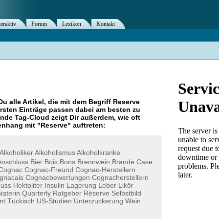
teraktiv
Forum
Lexikon
Kontakt
Du alle Artikel, die mit dem Begriff
Reserve
rsten Einträge passen dabei am besten zu
ende Tag-Cloud zeigt Dir außerdem, wie oft
nhang mit "
Reserve
" auftreten:
Alkoholiker
Alkoholismus
Alkoholkranke
Anschluss
Bier
Bois
Bons
Brennwein
Brände
Case
Cognac
Cognac-Freund
Cognac-Herstellern
gnacais
Cognacbewertungen
Cognacherstellern
uss
Hektoliter
Insulin
Lagerung
Leber
Likör
iaterin
Quarterly
Ratgeber
Réserve
Selbstbild
nt
Tückisch
US-Studien
Unterzuckerung
Wein