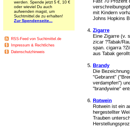
Fast 70 Prozent d
werden. Spende jetzt 5 €, 10 €
Schnüffelstoffe
verschreibungspf
oder wieviel Du auch
Spice
aufwenden magst, um
mit Kindern vorh
Sucht / Süchte
Suchtmittel.de zu erhalten!
Johns Hopkins Bl
Zur Spendenseite...
Alkoholsucht
Arbeitssucht
Zigarre
Co-Abhängigkeit
Eine Zigarre (v. 
Computersucht
RSS-Feed von Suchtmittel.de
zicar ?Tabak/Ra
Ess-Brechsucht
Impressum & Rechtliches
span. cigarra ?Z
Essstörungen
Datenschutzhinweis
aus Tabak gerollt
Fernsehsucht
Fresssucht
Internetsucht
Brandy
Kaufsucht
Die Bezeichnung 
Koffeinsucht
"Gebrannt" ("Bre
Magersucht
verdampfen") und
Mediensucht
"brandywine" ent
Medikamentensucht
Nikotinsucht
Rotwein
Pornografiesucht
Rotwein ist ein 
Sammelsucht
hergestellter We
Sexsucht
Trauben untersch
Spielsucht
Herstellungsproz
Medien