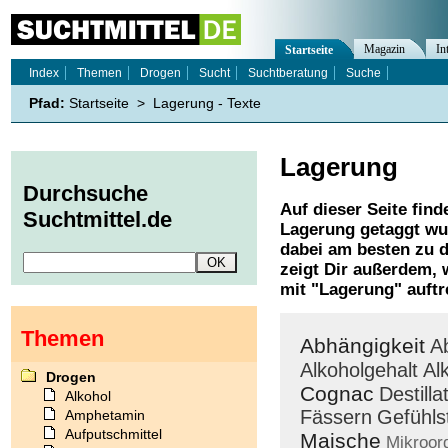
Magazin
In
Startseite
Index
Themen
Drogen
Sucht
Suchtberatung
Suche
Pfad:
Startseite
>
Lagerung - Texte
Lagerung
Durchsuche
Auf dieser Seite find
Suchtmittel.de
Lagerung
getaggt wu
dabei am besten zu d
zeigt Dir außerdem,
mit "
Lagerung
" auftr
Themen
Abhängigkeit
A
Alkoholgehalt
Al
Drogen
Cognac
Destilla
Alkohol
Fässern
Gefühls
Amphetamin
Aufputschmittel
Maische
Mikroor