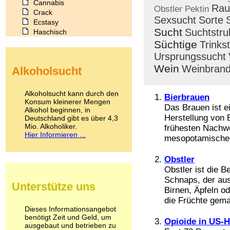
Cannabis
Rau
Obstler
Pektin
Crack
Sexsucht
Sorte
Ecstasy
Sucht
Suchtstru
Haschisch
Heroin
Süchtige
Trinks
Ibogain
Ursprungssucht
Koffein
Wein
Weinbran
Alkoholsucht
Kokain
Lachgas
LSD
Alkoholsucht kann durch den
Bierbrauen
Marihuana
Konsum kleinerer Mengen
Das Brauen ist e
Alkohol beginnen, in
Medikamente
Herstellung von Bi
Deutschland gibt es über 4,3
Meskalin
Mio. Alkoholiker.
frühesten Nachwe
Metamphetamin
Hier Informieren ...
mesopotamischen
Methadon
Morphin
Muskatnuss
Obstler
Nikotin
Obstler ist die B
Opium
Schnaps, der aus
Unterstütze uns
Pilze
Birnen, Äpfeln o
Poppers
die Früchte gema
Psychopharmaka
Dieses Informationsangebot
benötigt Zeit und Geld, um
Schlafmittel
Opioide in US-H
ausgebaut und betrieben zu
Schmerzmittel