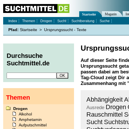
Magazin
In
Startseite
Index
Themen
Drogen
Sucht
Suchtberatung
Suche
Pfad:
Startseite
>
Ursprungssucht - Texte
Ursprungssu
Durchsuche
Auf dieser Seite find
Suchtmittel.de
Ursprungssucht
geta
passen dabei am best
Tag-Cloud zeigt Dir 
Zusammenhang mit 
Themen
Abhängigkeit
A
Drogen
Ausrede
Drogen
Rauschmittel
S
Alkohol
Amphetamin
Sucht
Suchtstr
Aufputschmittel