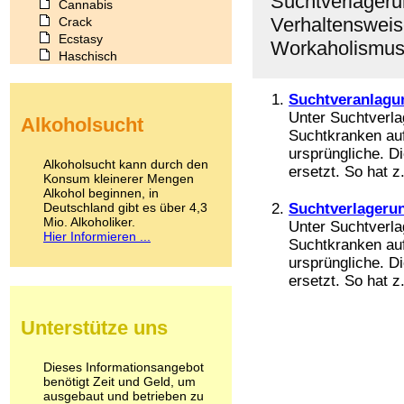
Suchtverlager
Cannabis
Verhaltenswei
Crack
Ecstasy
Workaholismu
Haschisch
Heroin
Ibogain
Suchtveranlagu
Koffein
Unter Suchtverl
Alkoholsucht
Kokain
Suchtkranken auf
Lachgas
ursprüngliche. D
LSD
Alkoholsucht kann durch den
ersetzt. So hat z.
Marihuana
Konsum kleinerer Mengen
Alkohol beginnen, in
Medikamente
Deutschland gibt es über 4,3
Suchtverlageru
Meskalin
Mio. Alkoholiker.
Unter Suchtverl
Metamphetamin
Hier Informieren ...
Suchtkranken auf
Methadon
Morphin
ursprüngliche. D
Muskatnuss
ersetzt. So hat z.
Nikotin
Opium
Unterstütze uns
Pilze
Poppers
Psychopharmaka
Dieses Informationsangebot
benötigt Zeit und Geld, um
Schlafmittel
ausgebaut und betrieben zu
Schmerzmittel