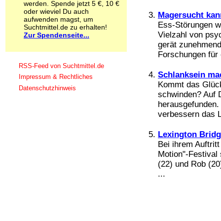
werden. Spende jetzt 5 €, 10 €
Schnüffelstoffe
oder wieviel Du auch
Magersucht kan
Spice
aufwenden magst, um
Ess-Störungen w
Sucht / Süchte
Suchtmittel.de zu erhalten!
Vielzahl von psy
Zur Spendenseite...
Alkoholsucht
gerät zunehmend 
Arbeitssucht
Co-Abhängigkeit
Forschungen für d
Computersucht
RSS-Feed von Suchtmittel.de
Ess-Brechsucht
Schlanksein mac
Impressum & Rechtliches
Essstörungen
Kommt das Glück,
Datenschutzhinweis
Fernsehsucht
schwinden? Auf D
Fresssucht
herausgefunden. 
Internetsucht
verbessern das L
Kaufsucht
Koffeinsucht
Lexington Bridg
Magersucht
Bei ihrem Auftrit
Mediensucht
Motion"-Festival
Medikamentensucht
(22) und Rob (20)
Nikotinsucht
...
Pornografiesucht
Sammelsucht
Sexsucht
Spielsucht
Medien