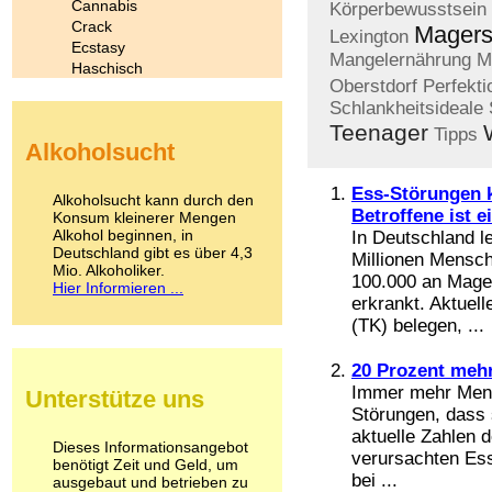
Cannabis
Körperbewusstsein
Crack
Magers
Lexington
Ecstasy
Mangelernährung
M
Haschisch
Oberstdorf
Perfekti
Heroin
Schlankheitsideale
Ibogain
Teenager
Koffein
Tipps
Alkoholsucht
Kokain
Lachgas
Ess-Störungen k
LSD
Alkoholsucht kann durch den
Marihuana
Betroffene ist 
Konsum kleinerer Mengen
Alkohol beginnen, in
Medikamente
In Deutschland l
Deutschland gibt es über 4,3
Meskalin
Millionen Mensch
Mio. Alkoholiker.
Metamphetamin
100.000 an Mage
Hier Informieren ...
Methadon
erkrankt. Aktuel
Morphin
(TK) belegen, ...
Muskatnuss
Nikotin
20 Prozent meh
Opium
Immer mehr Mens
Unterstütze uns
Pilze
Störungen, dass 
Poppers
aktuelle Zahlen 
Psychopharmaka
Dieses Informationsangebot
verursachten Ess
benötigt Zeit und Geld, um
Schlafmittel
bei ...
ausgebaut und betrieben zu
Schmerzmittel