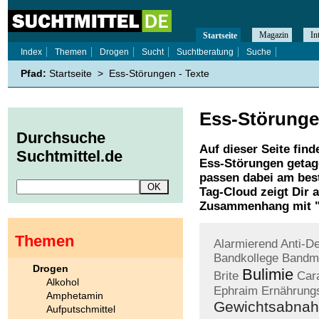
Magazin
In
Startseite
Index
Themen
Drogen
Sucht
Suchtberatung
Suche
Pfad:
Startseite
>
Ess-Störungen - Texte
Ess-Störung
Durchsuche
Auf dieser Seite find
Suchtmittel.de
Ess-Störungen
getag
passen dabei am best
Tag-Cloud zeigt Dir 
Zusammenhang mit 
Themen
Alarmierend
Anti-D
Bandkollege
Bandmi
Drogen
Bulimie
Brite
Car
Alkohol
Ephraim
Ernährung
Amphetamin
Gewichtsabna
Aufputschmittel